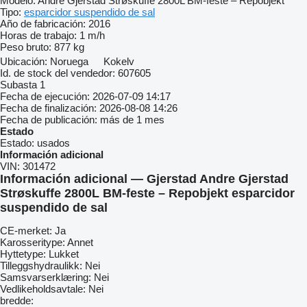
Modelo:
Andre Gjerstad Strøskuffe 2800L BM-feste – Repobjekt
Tipo:
esparcidor suspendido de sal
Año de fabricación:
2016
Horas de trabajo:
1 m/h
Peso bruto:
877 kg
Ubicación:
Noruega
Kokelv
Id. de stock del vendedor:
607605
Subasta
1
Fecha de ejecución:
2026-07-09 14:17
Fecha de finalización:
2026-08-08 14:26
Fecha de publicación:
más de 1 mes
Estado
Estado:
usados
Información adicional
VIN:
301472
Información adicional — Gjerstad Andre Gjerstad
Strøskuffe 2800L BM-feste – Repobjekt esparcidor
suspendido de sal
CE-merket: Ja
Karosseritype: Annet
Hyttetype: Lukket
Tilleggshydraulikk: Nei
Samsvarserklæring: Nei
Vedlikeholdsavtale: Nei
bredde: