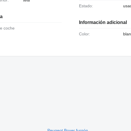
Estado:
usa
ia
Información adicional
de coche
Color:
bla
Peugeot Boxer furgón