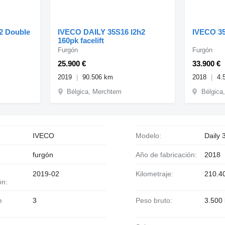
2 Double
IVECO DAILY 35S16 l2h2
IVECO 3
160pk facelift
Furgón
Furgón
25.900 €
33.900 €
2019
90.506 km
2018
4.
Bélgica, Merchtem
Bélgica
IVECO
Modelo:
Daily
furgón
Año de fabricación:
2018
2019-02
Kilometraje:
210.4
ón:
3
Peso bruto:
3.500