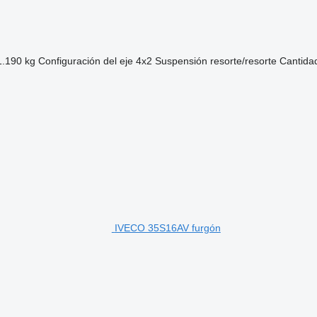
1.190 kg
Configuración del eje
4x2
Suspensión
resorte/resorte
Cantida
IVECO 35S16AV furgón