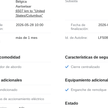
Subasta
Bélgica
Aartselaar
6507 km to "United
States/Columbus"
2026-05-28 10:00
Fecha de
2026-
ón:
finalización:
más de 1 mes
Id. de Autoline:
LF508
:
 comodidad
Características de seg
ador de abordo
Cierre centralizado
 adicionales
Equipamiento adiciona
condicionado
Enganche de remolque
as de accionamiento eléctrico
Estado
erior:
tela