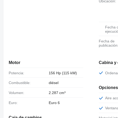
Ubicación:
Fecha de
ejecuci
Fecha de
publicación
Motor
Cabina y
Potencia:
156 Hp (115 kW)
Orden
Combustible:
diésel
Opciones
Volumen:
2.287 cm³
Aire a
Euro:
Euro 6
Ventan
Caja de cambios
Material int