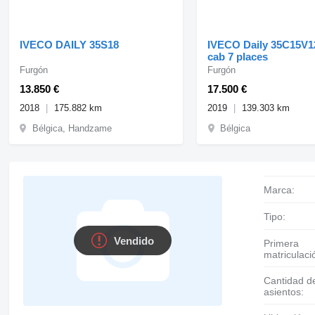
IVECO DAILY 35S18
IVECO Daily 35C15V1
cab 7 places
Furgón
Furgón
13.850 €
17.500 €
2018
175.882 km
2019
139.303 km
Bélgica, Handzame
Bélgica
Marca:
Tipo:
Vendido
Primera
matriculaci
Cantidad de
asientos: