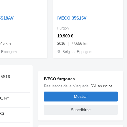
5S18AV
IVECO 35S15V
Furgón
19.900 €
545 km
2016
77.656 km
, Eppegem
Bélgica, Eppegem
 35S16
IVECO furgones
Resultados de la búsqueda:
561 anuncios
Mostrar
01 km
Suscribirse
 kg