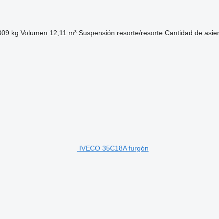
809 kg
Volumen
12,11 m³
Suspensión
resorte/resorte
Cantidad de asie
IVECO 35C18A furgón