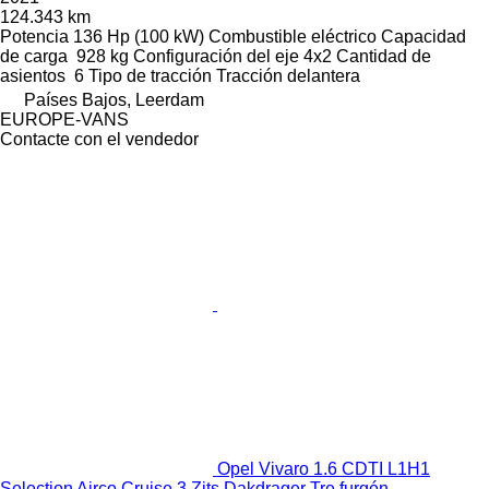
124.343 km
Potencia
136 Hp (100 kW)
Combustible
eléctrico
Capacidad
de carga
928 kg
Configuración del eje
4x2
Cantidad de
asientos
6
Tipo de tracción
Tracción delantera
Países Bajos, Leerdam
EUROPE-VANS
Contacte con el vendedor
Opel Vivaro 1.6 CDTI L1H1
Selection Airco Cruise 3 Zits Dakdrager Tre furgón