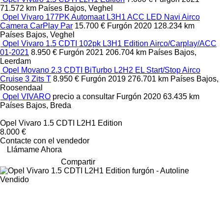
71.572 km
Países Bajos, Veghel
Opel Vivaro 177PK Automaat L3H1 ACC LED Navi Airco
Camera CarPlay Par
15.700 €
Furgón
2020
128.234 km
Países Bajos, Veghel
Opel Vivaro 1.5 CDTI 102pk L3H1 Edition Airco/Carplay/ACC
01-2021
8.950 €
Furgón
2021
206.704 km
Países Bajos,
Leerdam
Opel Movano 2.3 CDTI BiTurbo L2H2 EL Start/Stop Airco
Cruise 3 Zits T
8.950 €
Furgón
2019
276.701 km
Países Bajos,
Roosendaal
Opel VIVARO
precio a consultar
Furgón
2020
63.435 km
Países Bajos, Breda
Opel Vivaro 1.5 CDTI L2H1 Edition
8.000 €
Contacte con el vendedor
Llámame Ahora
Compartir
Vendido