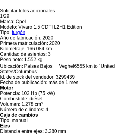
Solicitar fotos adicionales
1/29
Marca:
Opel
Modelo:
Vivaro 1.5 CDTI L2H1 Edition
Tipo:
furgón
Año de fabricación:
2020
Primera matriculación:
2020
Kilometraje:
166.084 km
Cantidad de asientos:
3
Peso neto:
1.552 kg
Ubicación:
Países Bajos
Veghel
6555 km to "United
States/Columbus"
Id. de stock del vendedor:
3299439
Fecha de publicación:
más de 1 mes
Motor
Potencia:
102 Hp (75 kW)
Combustible:
diésel
Volumen:
1.278 cm³
Número de cilindros:
4
Caja de cambios
Tipo:
manual
Ejes
Distancia entre ejes:
3.280 mm