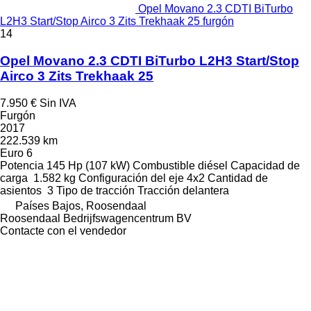
Opel Movano 2.3 CDTI BiTurbo
L2H3 Start/Stop Airco 3 Zits Trekhaak 25 furgón
14
Opel Movano 2.3 CDTI BiTurbo L2H3 Start/Stop
Airco 3 Zits Trekhaak 25
7.950 €
Sin IVA
Furgón
2017
222.539 km
Euro 6
Potencia
145 Hp (107 kW)
Combustible
diésel
Capacidad de
carga
1.582 kg
Configuración del eje
4x2
Cantidad de
asientos
3
Tipo de tracción
Tracción delantera
Países Bajos, Roosendaal
Roosendaal Bedrijfswagencentrum BV
Contacte con el vendedor