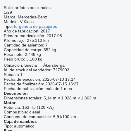
Solicitar fotos adicionales
1/29
Marca:
Mercedes-Benz
Modelo:
V-Klass
Tipo:
furgoneta de pasajeros
Año de fabricación:
2017
Primera matriculación:
2017-05
Kilometraje:
275.310 km
Cantidad de asientos:
7
Capacidad de carga:
652 kg
Peso neto:
2.448 kg
Peso bruto:
3.100 kg
Ubicación:
Suecia
Åkersberga
Id. de stock del vendedor:
7279093
Subasta
1
Fecha de ejecución:
2026-07-10 17:14
Fecha de finalización:
2026-07-15 13:27
Fecha de publicación:
más de 1 mes
Descripción
Dimensiones totales:
5,14 m × 1,928 m × 1,863 m
Motor
Potencia:
163 Hp (120 kW)
Combustible:
diésel
Consumo de combustible:
5,9 l/100 km
Caja de cambios
Tipo:
automático
Ejes