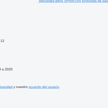
Mercedes-Benz SPRINTER furgoneta de pas
12
4 a 2020
rivacidad
y nuestro
acuerdo del usuario
.