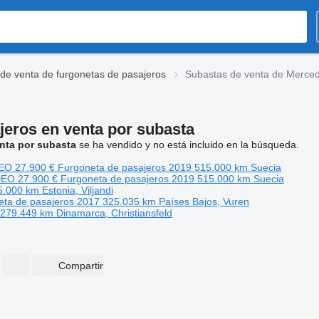
de venta de furgonetas de pasajeros
Subastas de venta de Merced
jeros en venta por subasta
nta por subasta
se ha vendido y no está incluido en la búsqueda.
DEO
27.900 €
Furgoneta de pasajeros
2019
515.000 km
Suecia
DEO
27.900 €
Furgoneta de pasajeros
2019
515.000 km
Suecia
5.000 km
Estonia, Viljandi
eta de pasajeros
2017
325.035 km
Países Bajos, Vuren
279.449 km
Dinamarca, Christiansfeld
Compartir