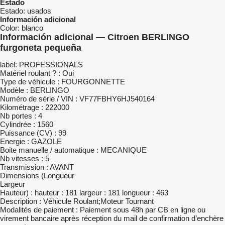
Estado
Estado:
usados
Información adicional
Color:
blanco
Información adicional — Citroen BERLINGO
furgoneta pequeña
label: PROFESSIONALS
Matériel roulant ? : Oui
Type de véhicule : FOURGONNETTE
Modèle : BERLINGO
Numéro de série / VIN : VF77FBHY6HJ540164
Kilométrage : 222000
Nb portes : 4
Cylindrée : 1560
Puissance (CV) : 99
Energie : GAZOLE
Boite manuelle / automatique : MECANIQUE
Nb vitesses : 5
Transmission : AVANT
Dimensions (Longueur
Largeur
Hauteur) : hauteur : 181 largeur : 181 longueur : 463
Description : Véhicule Roulant;Moteur Tournant
Modalités de paiement : Paiement sous 48h par CB en ligne ou
virement bancaire après réception du mail de confirmation d’enchère