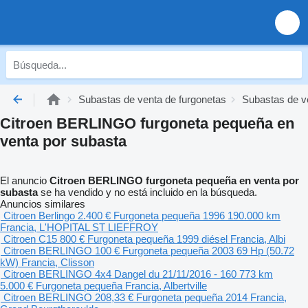
Subastas de venta de furgonetas
Subastas de v
Citroen BERLINGO furgoneta pequeña en
venta por subasta
El anuncio
Citroen BERLINGO furgoneta pequeña en venta por
subasta
se ha vendido y no está incluido en la búsqueda.
Anuncios similares
Citroen Berlingo
2.400 €
Furgoneta pequeña
1996
190.000 km
Francia, L'HOPITAL ST LIEFFROY
Citroen C15
800 €
Furgoneta pequeña
1999
diésel
Francia, Albi
Citroen BERLINGO
100 €
Furgoneta pequeña
2003
69 Hp (50.72
kW)
Francia, Clisson
Citroen BERLINGO 4x4 Dangel du 21/11/2016 - 160 773 km
5.000 €
Furgoneta pequeña
Francia, Albertville
Citroen BERLINGO
208,33 €
Furgoneta pequeña
2014
Francia,