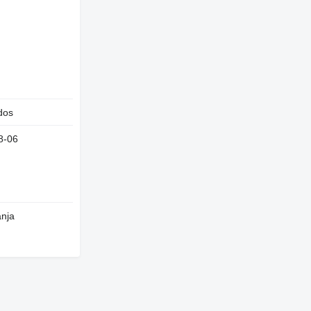
dos
8-06
anja