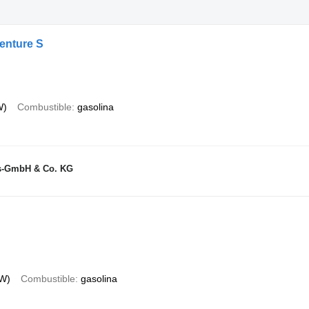
enture S
W)
Combustible
gasolina
gs-GmbH & Co. KG
kW)
Combustible
gasolina