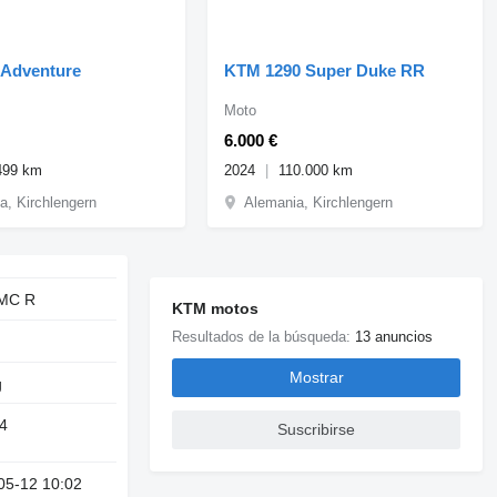
Adventure
KTM 1290 Super Duke RR
Moto
6.000 €
499 km
2024
110.000 km
a, Kirchlengern
Alemania, Kirchlengern
MC R
KTM motos
Resultados de la búsqueda:
13 anuncios
Mostrar
g
4
Suscribirse
05-12 10:02