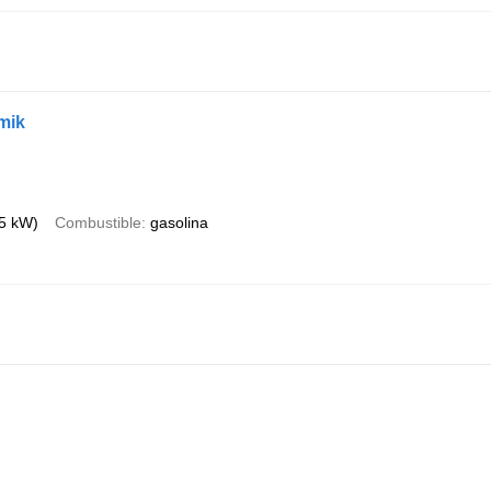
mik
95 kW)
Combustible
gasolina