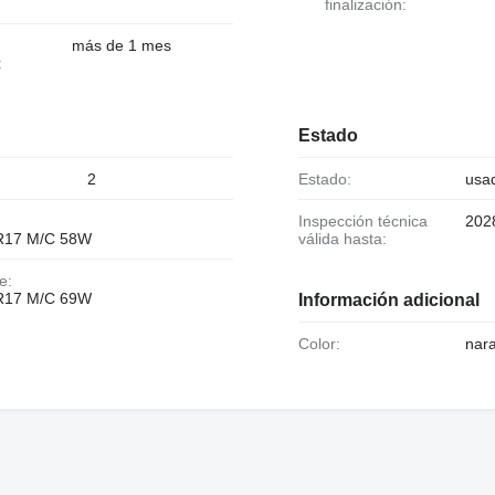
finalización:
más de 1 mes
:
Estado
2
Estado:
usa
Inspección técnica
202
R17 M/C 58W
válida hasta:
e:
R17 M/C 69W
Información adicional
Color:
nar