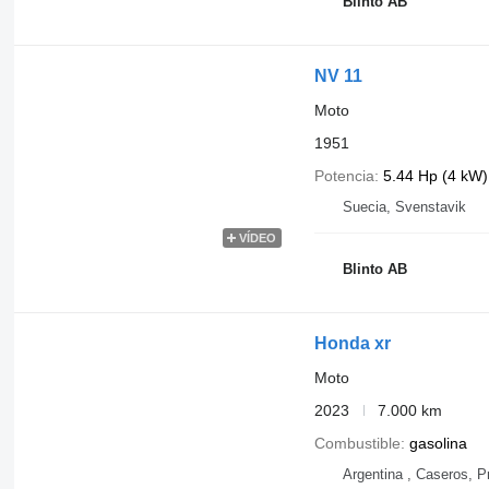
Blinto AB
NV 11
Moto
1951
Potencia
5.44 Hp (4 kW)
Suecia, Svenstavik
VÍDEO
Blinto AB
Honda xr
Moto
2023
7.000 km
Combustible
gasolina
Argentina , Caseros, P