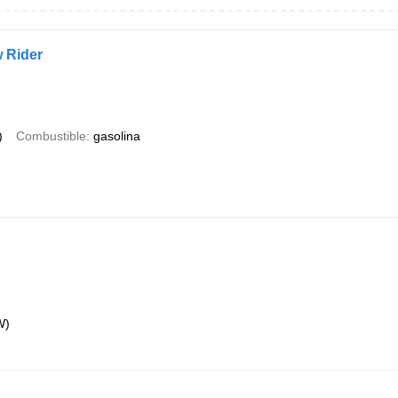
 Rider
)
Combustible
gasolina
W)