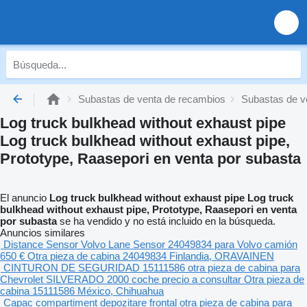
Subastas de venta de recambios
Subastas de v
Log truck bulkhead without exhaust pipe
Log truck bulkhead without exhaust pipe,
Prototype, Raasepori en venta por subasta
El anuncio
Log truck bulkhead without exhaust pipe Log truck
bulkhead without exhaust pipe, Prototype, Raasepori en venta
por subasta
se ha vendido y no está incluido en la búsqueda.
Anuncios similares
Distance Sensor Volvo Lane Sensor 24049834 para Volvo camión
650 €
Otra pieza de cabina
24049834
Finlandia, ORAVAINEN
CINTURON DE SEGURIDAD 15111586 otra pieza de cabina para
Chevrolet SILVERADO 2000 coche
precio a consultar
Otra pieza de
cabina
15111586
México, Chihuahua
Capac compartiment depozitare frontal otra pieza de cabina para