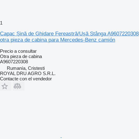
1
Capac Șină de Ghidare Fereastră/Ușă Stânga A9607220308
otra pieza de cabina para Mercedes-Benz camión
Precio a consultar
Otra pieza de cabina
A9607220308
Rumanía, Cristesti
ROYAL DRU AGRO S.R.L.
Contacte con el vendedor