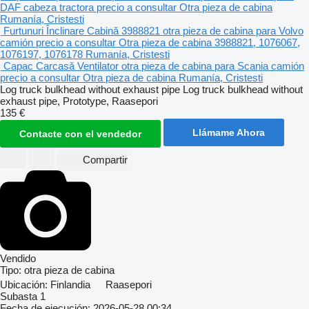
DAF cabeza tractora
precio a consultar
Otra pieza de cabina
Rumanía, Cristesti
Furtunuri Înclinare Cabină 3988821 otra pieza de cabina para Volvo
camión
precio a consultar
Otra pieza de cabina
3988821, 1076067,
1076197, 1076178
Rumanía, Cristesti
Capac Carcasă Ventilator otra pieza de cabina para Scania camión
precio a consultar
Otra pieza de cabina
Rumanía, Cristesti
Log truck bulkhead without exhaust pipe Log truck bulkhead without
exhaust pipe, Prototype, Raasepori
135 €
Llámame Ahora
Contacte con el vendedor
Compartir
Vendido
Tipo:
otra pieza de cabina
Ubicación:
Finlandia
Raasepori
Subasta
1
Fecha de ejecución:
2026-05-28 00:34