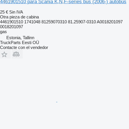
4461901510 para Scania K,N,F-series bus (2006-) autobús
25 €
Sin IVA
Otra pieza de cabina
4461901510 1741048 81259070310 81.25907-0310 A0018201097
0018201097
gas
Estonia, Tallinn
TruckParts Eesti OÜ
Contacte con el vendedor