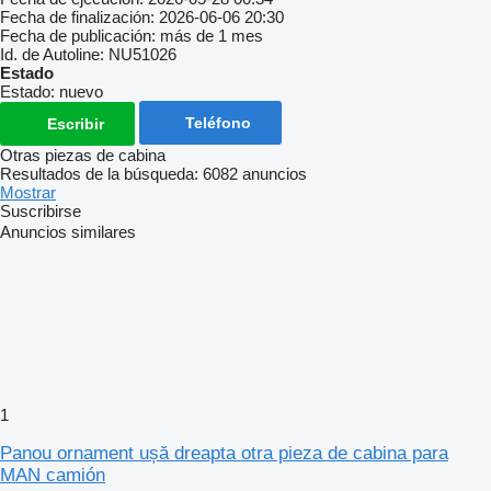
Fecha de finalización:
2026-06-06 20:30
Fecha de publicación:
más de 1 mes
Id. de Autoline:
NU51026
Estado
Estado:
nuevo
Teléfono
Escribir
Otras piezas de cabina
Resultados de la búsqueda:
6082 anuncios
Mostrar
Suscribirse
Anuncios similares
1
Panou ornament ușă dreapta otra pieza de cabina para
MAN camión