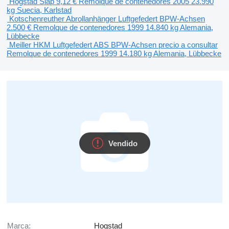
Hogstad Släp
9,12 €
Remolque de contenedores
2005
23.990
kg
Suecia, Karlstad
Kotschenreuther Abrollanhänger Luftgefedert BPW-Achsen
2.500 €
Remolque de contenedores
1999
14.840 kg
Alemania,
Lübbecke
Meiller HKM Luftgefedert ABS BPW-Achsen
precio a consultar
Remolque de contenedores
1999
14.180 kg
Alemania, Lübbecke
Vendido
Marca:
Hogstad