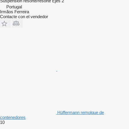
Suspensión
resorte/resorte
Ejes
2
Portugal
Irmãos Ferreira
Contacte con el vendedor
Hüffermann remolque de
contenedores
10