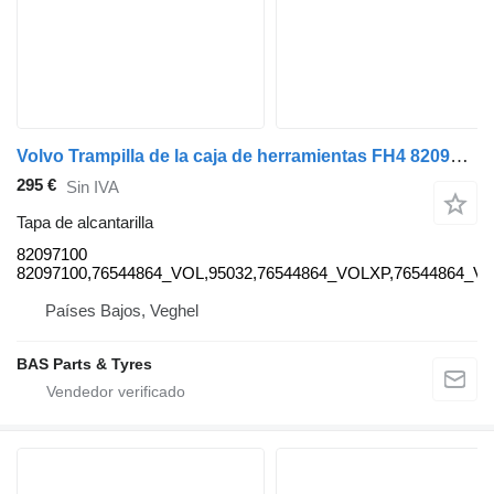
Volvo Trampilla de la caja de herramientas FH4 82097100 tapa de alcantarilla para Volvo FH4 cabeza tractora
295 €
Sin IVA
Tapa de alcantarilla
82097100
82097100,76544864_VOL,95032,76544864_VOLXP,76544864_V
Países Bajos, Veghel
BAS Parts & Tyres