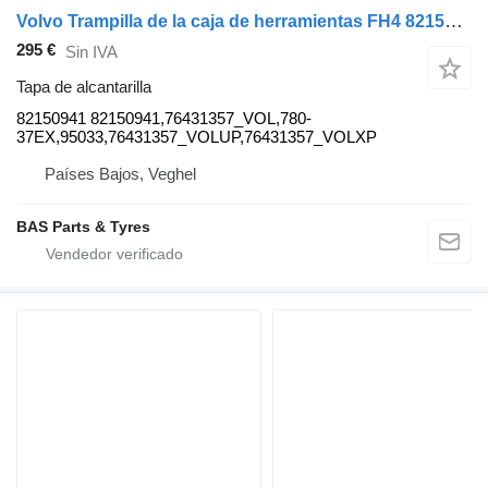
Volvo Trampilla de la caja de herramientas FH4 82150941 tapa de alcantarilla para Volvo FH4 camión
295 €
Sin IVA
Tapa de alcantarilla
82150941 82150941,76431357_VOL,780-
37EX,95033,76431357_VOLUP,76431357_VOLXP
Países Bajos, Veghel
BAS Parts & Tyres