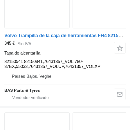
Volvo Trampilla de la caja de herramientas FH4 82150941 tapa de alcantarilla para Volvo FH4 camión
345 €
Sin IVA
Tapa de alcantarilla
82150941 82150941,76431357_VOL,780-
37EX,95033,76431357_VOLUP,76431357_VOLXP
Países Bajos, Veghel
BAS Parts & Tyres