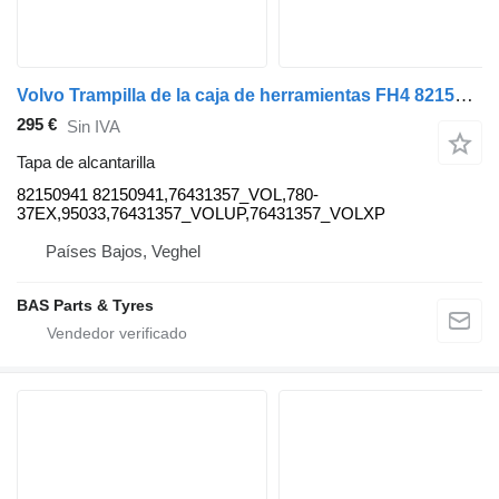
Volvo Trampilla de la caja de herramientas FH4 82150941 tapa de alcantarilla para Volvo FH4 camión
295 €
Sin IVA
Tapa de alcantarilla
82150941 82150941,76431357_VOL,780-
37EX,95033,76431357_VOLUP,76431357_VOLXP
Países Bajos, Veghel
BAS Parts & Tyres