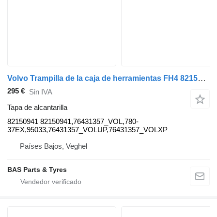
Volvo Trampilla de la caja de herramientas FH4 82150941 tapa de alcantarilla para Volvo FH4 camión
295 €
Sin IVA
Tapa de alcantarilla
82150941 82150941,76431357_VOL,780-
37EX,95033,76431357_VOLUP,76431357_VOLXP
Países Bajos, Veghel
BAS Parts & Tyres