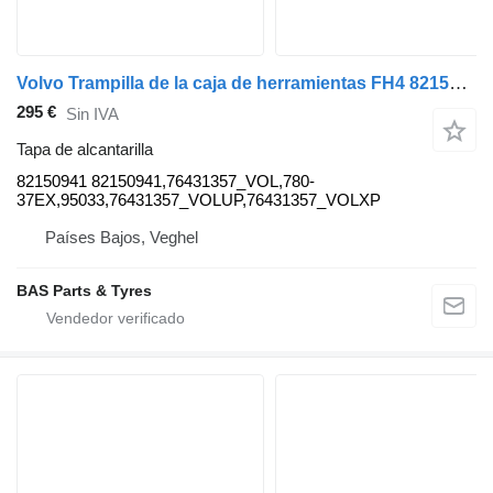
Volvo Trampilla de la caja de herramientas FH4 82150941 tapa de alcantarilla para Volvo FH4 camión
295 €
Sin IVA
Tapa de alcantarilla
82150941 82150941,76431357_VOL,780-
37EX,95033,76431357_VOLUP,76431357_VOLXP
Países Bajos, Veghel
BAS Parts & Tyres