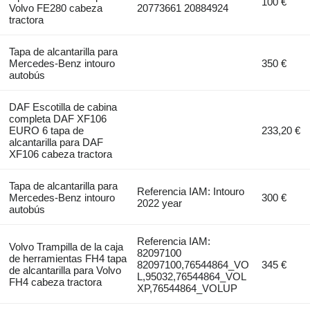
100 €
Volvo FE280 cabeza
20773661 20884924
tractora
Tapa de alcantarilla para
Mercedes-Benz intouro
350 €
autobús
DAF Escotilla de cabina
completa DAF XF106
EURO 6 tapa de
233,20 €
alcantarilla para DAF
XF106 cabeza tractora
Tapa de alcantarilla para
Referencia IAM: Intouro
Mercedes-Benz intouro
300 €
2022 year
autobús
Referencia IAM:
Volvo Trampilla de la caja
82097100
de herramientas FH4 tapa
82097100,76544864_VO
345 €
de alcantarilla para Volvo
L,95032,76544864_VOL
FH4 cabeza tractora
XP,76544864_VOLUP