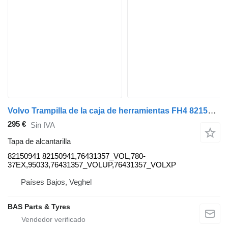
Volvo Trampilla de la caja de herramientas FH4 82150941 tapa de alcantarilla para Volvo FH4 camión
295 €
Sin IVA
Tapa de alcantarilla
82150941 82150941,76431357_VOL,780-
37EX,95033,76431357_VOLUP,76431357_VOLXP
Países Bajos, Veghel
BAS Parts & Tyres