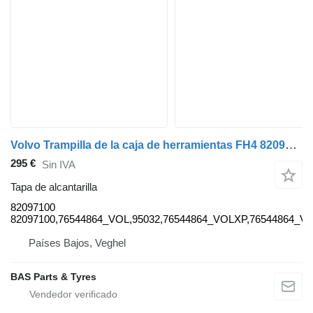
Volvo Trampilla de la caja de herramientas FH4 82097100 tapa de alcantarilla para Volvo FH4 camión
295 €
Sin IVA
Tapa de alcantarilla
82097100
82097100,76544864_VOL,95032,76544864_VOLXP,76544864_V
Países Bajos, Veghel
BAS Parts & Tyres