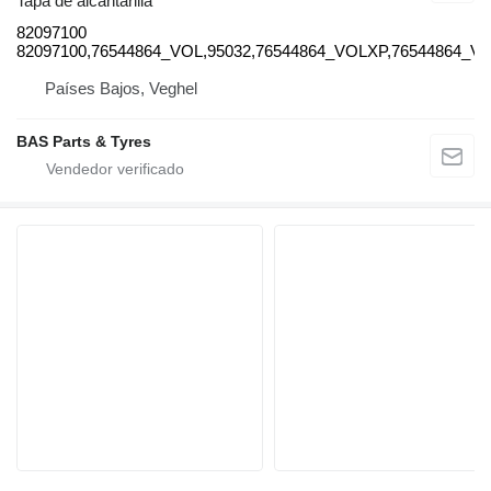
Tapa de alcantarilla
82097100
82097100,76544864_VOL,95032,76544864_VOLXP,76544864_V
Países Bajos, Veghel
BAS Parts & Tyres