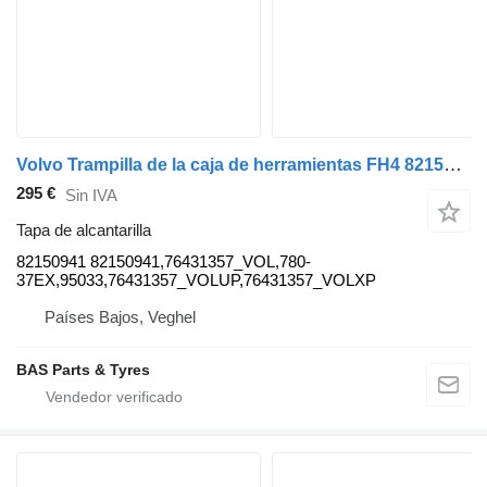
Volvo Trampilla de la caja de herramientas FH4 82150941 tapa de alcantarilla para Volvo FH4 camión
295 €
Sin IVA
Tapa de alcantarilla
82150941 82150941,76431357_VOL,780-
37EX,95033,76431357_VOLUP,76431357_VOLXP
Países Bajos, Veghel
BAS Parts & Tyres