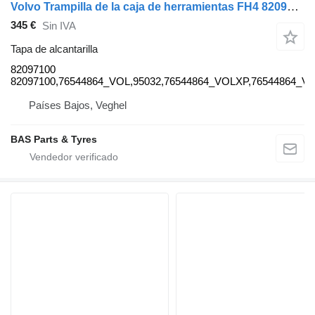
Volvo Trampilla de la caja de herramientas FH4 82097100 tapa de alcantarilla para Volvo FH4 cabeza tractora
345 €
Sin IVA
Tapa de alcantarilla
82097100
82097100,76544864_VOL,95032,76544864_VOLXP,76544864_V
Países Bajos, Veghel
BAS Parts & Tyres