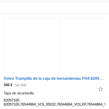
Volvo Trampilla de la caja de herramientas FH4 82097100 tapa de alcantarilla para Volvo FH4 camión
345 €
Sin IVA
Tapa de alcantarilla
82097100
82097100,76544864_VOL,95032,76544864_VOLXP,76544864_V