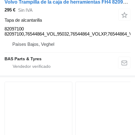
Volvo Trampilla de la caja de herramientas FH4 82097100 tapa de alcantarilla para Volvo FH4 camión
295 €
Sin IVA
Tapa de alcantarilla
82097100
82097100,76544864_VOL,95032,76544864_VOLXP,76544864_V
Países Bajos, Veghel
BAS Parts & Tyres