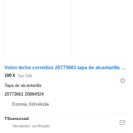
Volvo techo corredizo 20773661 tapa de alcantarilla para Volvo FE280 cabeza tractora
100 €
Sin IVA
Tapa de alcantarilla
20773661 20884924
Estonia, Kõrveküla
TSvaruosad