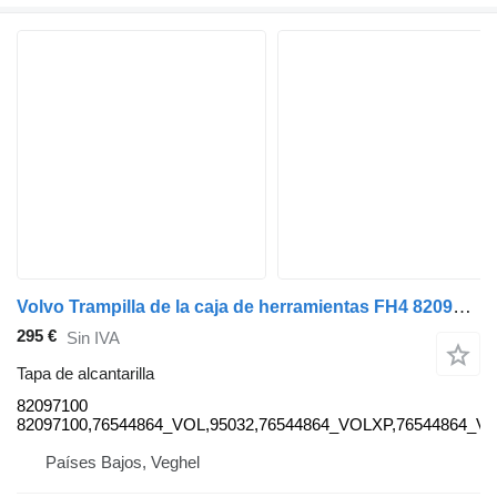
Volvo Trampilla de la caja de herramientas FH4 82097100 tapa de alcantarilla para Volvo FH4 camión
295 €
Sin IVA
Tapa de alcantarilla
82097100
82097100,76544864_VOL,95032,76544864_VOLXP,76544864_V
Países Bajos, Veghel