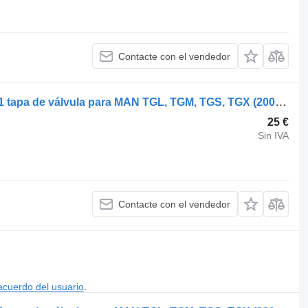
Contacte con el vendedor
MAN TGX 33.680 (01.07-) 51034010251 tapa de válvula para MAN TGL, TGM, TGS, TGX (2005-2021) cabeza tractora
25 €
Sin IVA
Contacte con el vendedor
acuerdo del usuario
.