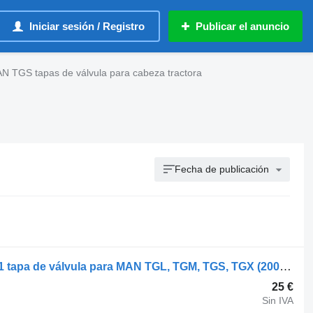
Iniciar sesión / Registro
Publicar el anuncio
N TGS tapas de válvula para cabeza tractora
Fecha de publicación
MAN TGX 33.680 (01.07-) 51034010251 tapa de válvula para MAN TGL, TGM, TGS, TGX (2005-2021) cabeza tractora
25 €
Sin IVA