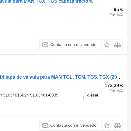
lvula para MAN TGX, TGS cabeza tractora
95 €
Sin IVA
Contacte con el vendedor
MAN TGX 18.440 (01.07-) 51.03401-6014 tapa de válvula para MAN TGL, TGM, TGS, TGX (2005-2021) cabeza tractora
173,39 €
Sin IVA
4 51034016024 51.03401-6039
diésel
Contacte con el vendedor