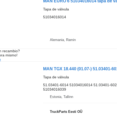
MAN EURO 6 51034016014 tapa de vá
Tapa de válvula
51034016014
Alemania, Ramin
n recambio?
ora mismo!
o
Tapa de válvula
51.03401-6014 51034016014 51.03401-602
51034016039
Estonia, Tallinn
TruckParts Eesti OÜ