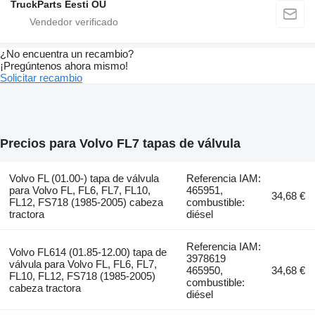
TruckParts Eesti OÜ
¿No encuentra un recambio?
¡Pregúntenos ahora mismo!
Solicitar recambio
Precios para Volvo FL7 tapas de válvula
Volvo FL (01.00-) tapa de válvula
Referencia IAM:
para Volvo FL, FL6, FL7, FL10,
465951,
34,68 €
FL12, FS718 (1985-2005) cabeza
combustible:
tractora
diésel
Referencia IAM:
Volvo FL614 (01.85-12.00) tapa de
3978619
válvula para Volvo FL, FL6, FL7,
465950,
34,68 €
FL10, FL12, FS718 (1985-2005)
combustible:
cabeza tractora
diésel