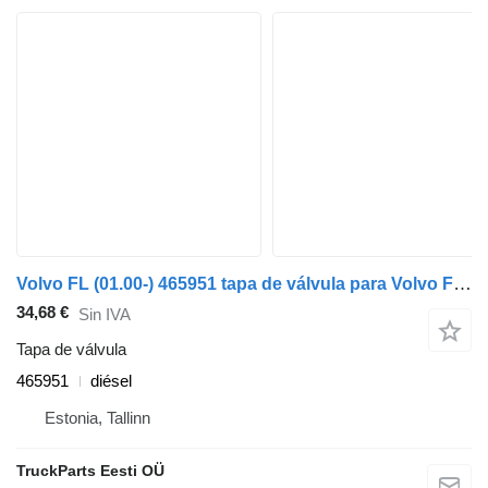
Volvo FL (01.00-) 465951 tapa de válvula para Volvo FL, FL6, FL7, FL10, FL12, FS718 (1985-2005) cabeza tractora
34,68 €
Sin IVA
Tapa de válvula
465951
diésel
Estonia, Tallinn
TruckParts Eesti OÜ