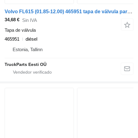
Volvo FL615 (01.85-12.00) 465951 tapa de válvula para Volvo FL, FL6, FL7, FL10, FL12, FS718 (1985-2005) cabeza tractora
34,68 €
Sin IVA
Tapa de válvula
465951
diésel
Estonia, Tallinn
TruckParts Eesti OÜ