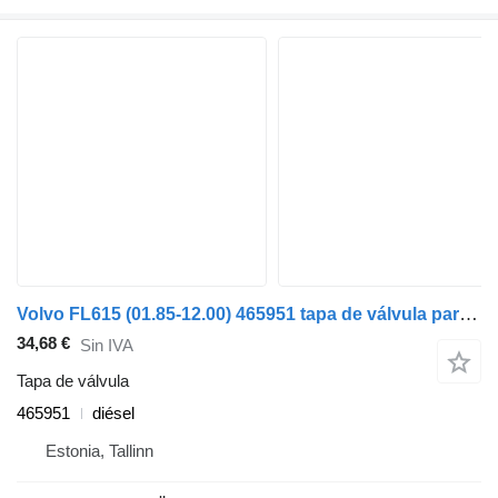
Volvo FL615 (01.85-12.00) 465951 tapa de válvula para Volvo FL, FL6, FL7, FL10, FL12, FS718 (1985-2005) cabeza tractora
34,68 €
Sin IVA
Tapa de válvula
465951
diésel
Estonia, Tallinn