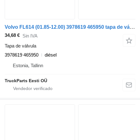
Volvo FL614 (01.85-12.00) 3978619 465950 tapa de válvula para Volvo FL, FL6, FL7, FL10, FL12, FS718 (1985-2005) cabeza tractora
34,68 €
Sin IVA
Tapa de válvula
3978619 465950
diésel
Estonia, Tallinn
TruckParts Eesti OÜ