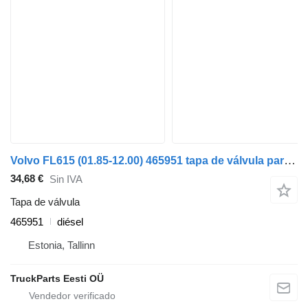
Volvo FL615 (01.85-12.00) 465951 tapa de válvula para Volvo FL, FL6, FL7, FL10, FL12, FS718 (1985-2005) cabeza tractora
34,68 €
Sin IVA
Tapa de válvula
465951
diésel
Estonia, Tallinn
TruckParts Eesti OÜ