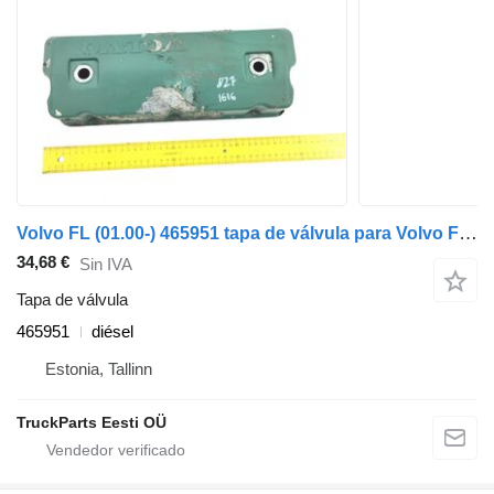
Volvo FL (01.00-) 465951 tapa de válvula para Volvo FL, FL6, FL7, FL10, FL12, FS718 (1985-2005) cabeza tractora
34,68 €
Sin IVA
Tapa de válvula
465951
diésel
Estonia, Tallinn
TruckParts Eesti OÜ