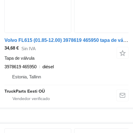
Volvo FL615 (01.85-12.00) 3978619 465950 tapa de válvula para Volvo FL, FL6, FL7, FL10, FL12, FS718 (1985-2005) cabeza tractora
34,68 €
Sin IVA
Tapa de válvula
3978619 465950
diésel
Estonia, Tallinn
TruckParts Eesti OÜ