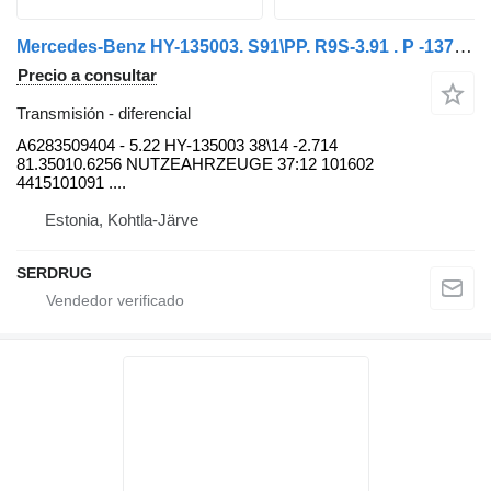
Mercedes-Benz HY-135003. S91\PP. R9S-3.91 . P -1379/ 1346 \3.31 DAF MAN -281 A6283509404 diferencial para Setra DAF autobús
Precio a consultar
Transmisión - diferencial
A6283509404 - 5.22 HY-135003 38\14 -2.714
81.35010.6256 NUTZEAHRZEUGE 37:12 101602
4415101091 ....
Estonia, Kohtla-Järve
SERDRUG