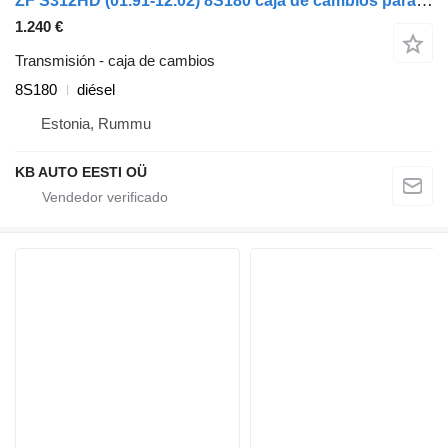
ZF S312HD (01.91-12.02) 8S180 caja de cambios para Setra Series 300 (1991-2002) autobús
1.240 €
Transmisión - caja de cambios
8S180
diésel
Estonia, Rummu
KB AUTO EESTI OÜ