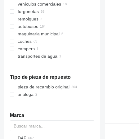
vehículos comerciales
furgonetas
remolques
autobuses
maquinaria municipal
coches
vehículos municipales
campers
camiones de basura
transportes de agua
otros transportes de agua
Tipo de pieza de repuesto
pieza de recambio original
análoga
Marca
DAF
Q-series
X-Series