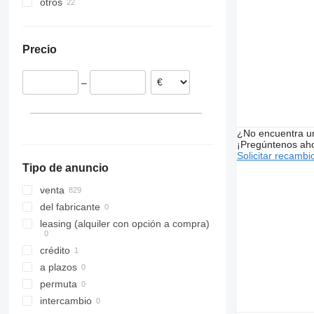
otros
Estonia
Atego 1524
Polonia
Ucrania
Atego 1828
Rumanía
Precio
Lituania
Italia
–
Alemania
Países Bajos
Portugal
¿No encuentra u
mostrar todos
¡Pregúntenos ah
Solicitar recambi
Tipo de anuncio
venta
del fabricante
leasing (alquiler con opción a compra)
crédito
a plazos
permuta
intercambio