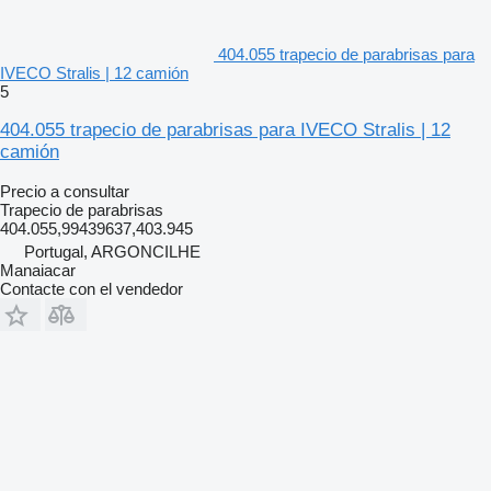
404.055 trapecio de parabrisas para
IVECO Stralis | 12 camión
5
404.055 trapecio de parabrisas para IVECO Stralis | 12
camión
Precio a consultar
Trapecio de parabrisas
404.055,99439637,403.945
Portugal, ARGONCILHE
Manaiacar
Contacte con el vendedor