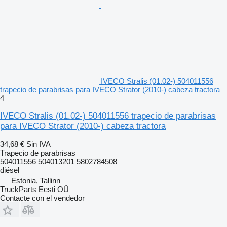
IVECO Stralis (01.02-) 504011556
trapecio de parabrisas para IVECO Strator (2010-) cabeza tractora
4
IVECO Stralis (01.02-) 504011556 trapecio de parabrisas
para IVECO Strator (2010-) cabeza tractora
34,68 €
Sin IVA
Trapecio de parabrisas
504011556 504013201 5802784508
diésel
Estonia, Tallinn
TruckParts Eesti OÜ
Contacte con el vendedor