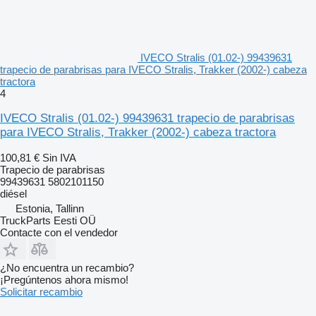
IVECO Stralis (01.02-) 99439631
trapecio de parabrisas para IVECO Stralis, Trakker (2002-) cabeza
tractora
4
IVECO Stralis (01.02-) 99439631 trapecio de parabrisas
para IVECO Stralis, Trakker (2002-) cabeza tractora
100,81 €
Sin IVA
Trapecio de parabrisas
99439631 5802101150
diésel
Estonia, Tallinn
TruckParts Eesti OÜ
Contacte con el vendedor
¿No encuentra un recambio?
¡Pregúntenos ahora mismo!
Solicitar recambio