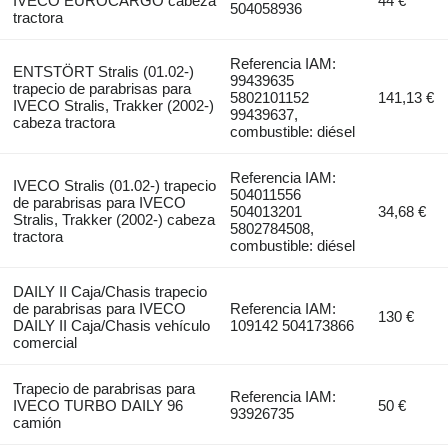
IVECO EUROCARGO cabeza
44 €
504058936
tractora
Referencia IAM:
ENTSTÖRT Stralis (01.02-)
99439635
trapecio de parabrisas para
5802101152
141,13 €
IVECO Stralis, Trakker (2002-)
99439637,
cabeza tractora
combustible: diésel
Referencia IAM:
IVECO Stralis (01.02-) trapecio
504011556
de parabrisas para IVECO
504013201
34,68 €
Stralis, Trakker (2002-) cabeza
5802784508,
tractora
combustible: diésel
DAILY II Caja/Chasis trapecio
de parabrisas para IVECO
Referencia IAM:
130 €
DAILY II Caja/Chasis vehículo
109142 504173866
comercial
Trapecio de parabrisas para
Referencia IAM:
IVECO TURBO DAILY 96
50 €
93926735
camión