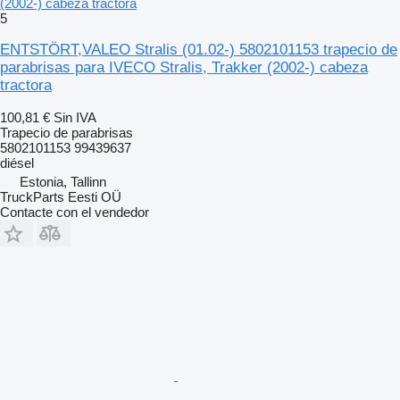
(2002-) cabeza tractora
5
ENTSTÖRT,VALEO Stralis (01.02-) 5802101153 trapecio de
parabrisas para IVECO Stralis, Trakker (2002-) cabeza
tractora
100,81 €
Sin IVA
Trapecio de parabrisas
5802101153 99439637
diésel
Estonia, Tallinn
TruckParts Eesti OÜ
Contacte con el vendedor