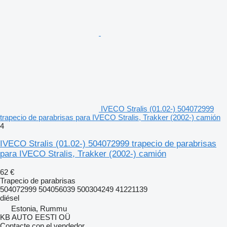
IVECO Stralis (01.02-) 504072999
trapecio de parabrisas para IVECO Stralis, Trakker (2002-) camión
4
IVECO Stralis (01.02-) 504072999 trapecio de parabrisas
para IVECO Stralis, Trakker (2002-) camión
62 €
Trapecio de parabrisas
504072999 504056039 500304249 41221139
diésel
Estonia, Rummu
KB AUTO EESTI OÜ
Contacte con el vendedor