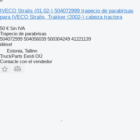
IVECO Stralis (01.02-) 504072999 trapecio de parabrisas
para IVECO Stralis, Trakker (2002-) cabeza tractora
50 €
Sin IVA
Trapecio de parabrisas
504072999 504056039 500304249 41221139
diésel
Estonia, Tallinn
TruckParts Eesti OÜ
Contacte con el vendedor