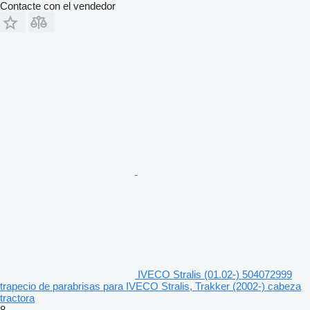
Contacte con el vendedor
IVECO Stralis (01.02-) 504072999
trapecio de parabrisas para IVECO Stralis, Trakker (2002-) cabeza
tractora
8