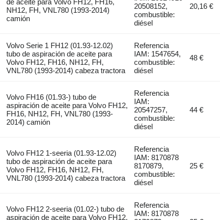
de aceite para Volvo FH12, FH16,
20508152,
20,16 €
NH12, FH, VNL780 (1993-2014)
combustible:
camión
diésel
Volvo Serie 1 FH12 (01.93-12.02)
Referencia
tubo de aspiración de aceite para
IAM: 1547654,
48 €
Volvo FH12, FH16, NH12, FH,
combustible:
VNL780 (1993-2014) cabeza tractora
diésel
Referencia
Volvo FH16 (01.93-) tubo de
IAM:
aspiración de aceite para Volvo FH12,
20547257,
44 €
FH16, NH12, FH, VNL780 (1993-
combustible:
2014) camión
diésel
Referencia
Volvo FH12 1-seeria (01.93-12.02)
IAM: 8170878
tubo de aspiración de aceite para
8170879,
25 €
Volvo FH12, FH16, NH12, FH,
combustible:
VNL780 (1993-2014) cabeza tractora
diésel
Referencia
Volvo FH12 2-seeria (01.02-) tubo de
IAM: 8170878
aspiración de aceite para Volvo FH12,