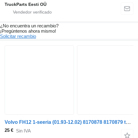
TruckParts Eesti OÜ
¿No encuentra un recambio?
¡Pregúntenos ahora mismo!
Solicitar recambio
Volvo FH12 1-seeria (01.93-12.02) 8170878 8170879 tubo de aspiración de aceite para Volvo FH12, FH16, NH12, FH, VNL780 (1993-2014) cabeza tractora
25 €
Sin IVA