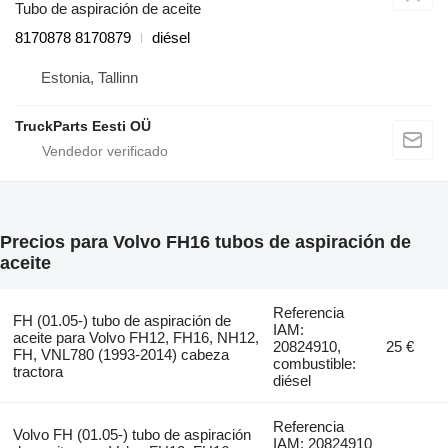
Tubo de aspiración de aceite
8170878 8170879
diésel
Estonia, Tallinn
TruckParts Eesti OÜ
Precios para Volvo FH16 tubos de aspiración de
aceite
Referencia
FH (01.05-) tubo de aspiración de
IAM:
aceite para Volvo FH12, FH16, NH12,
20824910,
25 €
FH, VNL780 (1993-2014) cabeza
combustible:
tractora
diésel
Referencia
Volvo FH (01.05-) tubo de aspiración
IAM: 20824910