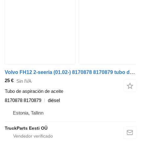
Volvo FH12 2-seeria (01.02-) 8170878 8170879 tubo de aspiración de aceite para Volvo FH12, FH16, NH12, FH, VNL780 (1993-2014) camión
25 €
Sin IVA
Tubo de aspiración de aceite
8170878 8170879
diésel
Estonia, Tallinn
TruckParts Eesti OÜ