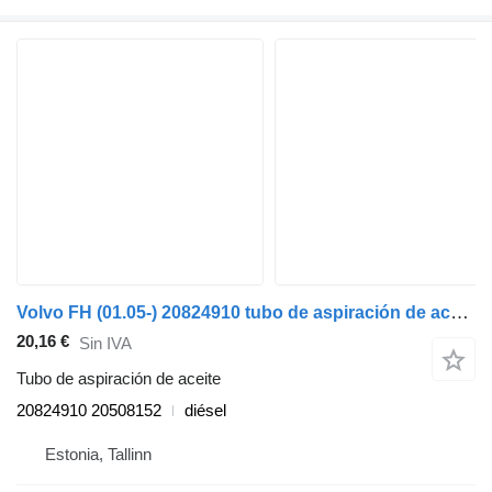
Volvo FH (01.05-) 20824910 tubo de aspiración de aceite para Volvo FH12, FH16, NH12, FH, VNL780 (1993-2014) camión
20,16 €
Sin IVA
Tubo de aspiración de aceite
20824910 20508152
diésel
Estonia, Tallinn