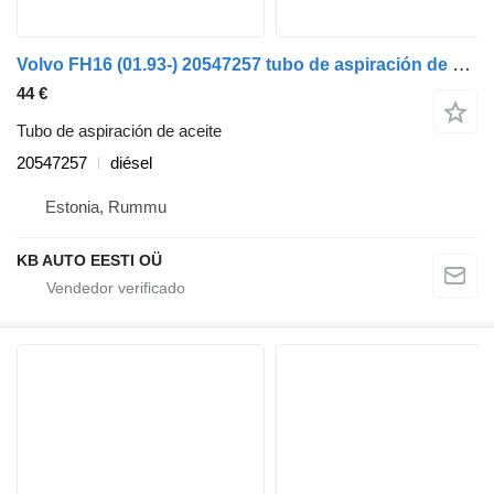
Volvo FH16 (01.93-) 20547257 tubo de aspiración de aceite para Volvo FH12, FH16, NH12, FH, VNL780 (1993-2014) camión
44 €
Tubo de aspiración de aceite
20547257
diésel
Estonia, Rummu
KB AUTO EESTI OÜ