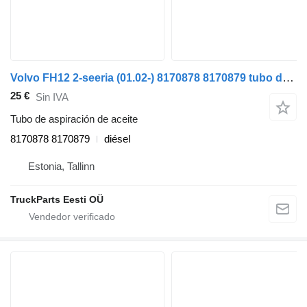
Volvo FH12 2-seeria (01.02-) 8170878 8170879 tubo de aspiración de aceite para Volvo FH12, FH16, NH12, FH, VNL780 (1993-2014) cabeza tractora
25 €
Sin IVA
Tubo de aspiración de aceite
8170878 8170879
diésel
Estonia, Tallinn
TruckParts Eesti OÜ