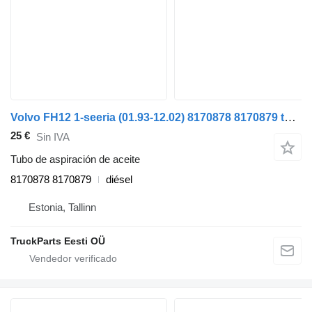
Volvo FH12 1-seeria (01.93-12.02) 8170878 8170879 tubo de aspiración de aceite para Volvo FH12, FH16, NH12, FH, VNL780 (1993-2014) camión
25 €
Sin IVA
Tubo de aspiración de aceite
8170878 8170879
diésel
Estonia, Tallinn
TruckParts Eesti OÜ