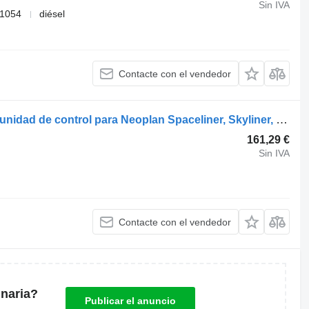
Sin IVA
71054
diésel
Contacte con el vendedor
ZF Cityliner n1216 hd (01.73-) EST-32 unidad de control para Neoplan Spaceliner, Skyliner, Jetliner, Cityliner (1973-) autobús
161,29 €
Sin IVA
Contacte con el vendedor
naria?
Publicar el anuncio