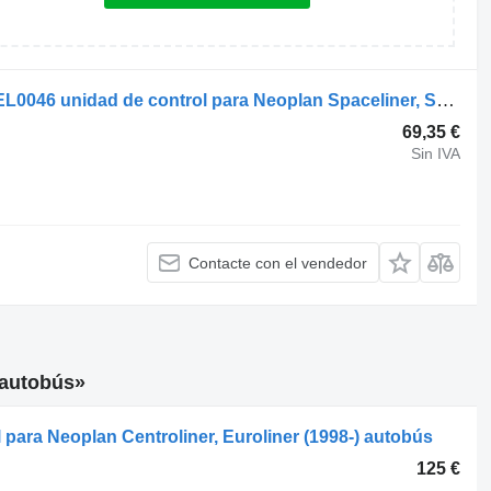
Cinturón Cityliner N1216 HD (01.73-) EL0046 unidad de control para Neoplan Spaceliner, Skyliner, Jetliner, Cityliner (1973-) autobús
69,35 €
Sin IVA
Contacte con el vendedor
 autobús»
para Neoplan Centroliner, Euroliner (1998-) autobús
125 €