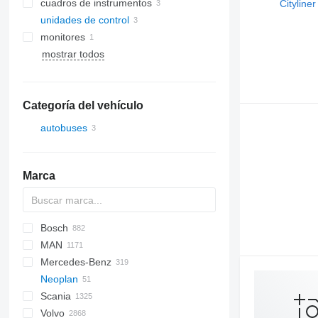
cuadros de instrumentos
unidades de control
monitores
mostrar todos
Categoría del vehículo
autobuses
Marca
Bosch
MAN
Futura
SB
Ducato
Crossway
Axer
Mercedes-Benz
Magiq
Daily
Citelis
A-series
Neoplan
Eurorider
Crossway
Lion's series
A-Class
Scania
Daily
TGA
Actros
Cityliner
Volvo
Domino
TGL
Atego
Euroliner
Irizar
S-series
Alpino
Magiq
T-series