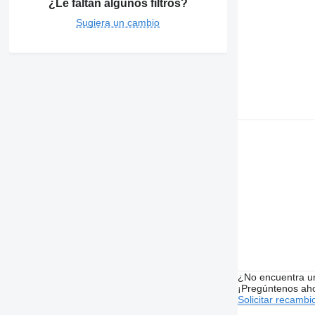
¿Le faltan algunos filtros?
Sugiera un cambio
¿No encuentra u
¡Pregúntenos ah
Solicitar recambi