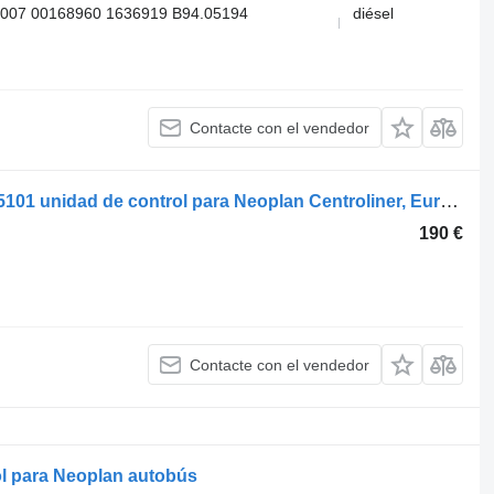
007 00168960 1636919 B94.05194
diésel
Contacte con el vendedor
Continental N4416 (01.98-) 1366.01005101 unidad de control para Neoplan Centroliner, Euroliner (1998-) autobús
190 €
Contacte con el vendedor
l para Neoplan autobús