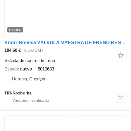
VÍDEO
Knorr-Bremse VÁLVULA MAESTRA DE FRENO RENAULT MAGNUM DXI13, VOLVO FM9 5010633 válvula de control de freno para Volvo FM9 cabeza tractora
184,60 €
9.500 UAH
Válvula de control de freno
Estado
nuevo
5010633
Ucrania, Cherlyani
TIR-Rozborka