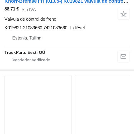
Knorr-Bremse FH (01.05-) K019821 válvula de control de freno para Volvo FH12, FH16, NH12, FH, VNL780 (1993-2014) cabeza tractora
88,71 €
Sin IVA
Válvula de control de freno
K019821 21083660 7421083660
diésel
Estonia, Tallinn
TruckParts Eesti OÜ