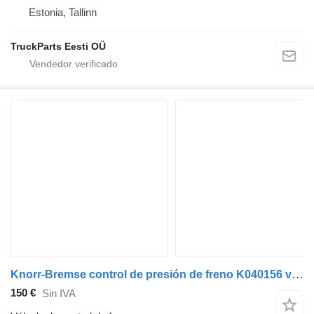
Estonia, Tallinn
TruckParts Eesti OÜ
Knorr-Bremse control de presión de freno K040156 válvula de control de freno para Volvo FL280 cabeza tractora
150 €
Sin IVA