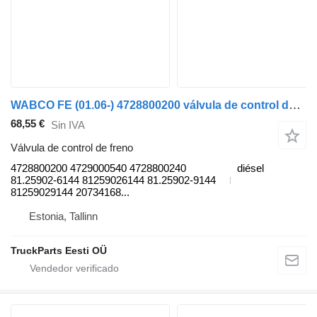
WABCO FE (01.06-) 4728800200 válvula de control de freno para Volvo FL, FE (2005-2014) cabeza tractora
68,55 €
Sin IVA
Válvula de control de freno
4728800200 4729000540 4728800240
diésel
81.25902-6144 81259026144 81.25902-9144
81259029144 20734168...
Estonia, Tallinn
TruckParts Eesti OÜ