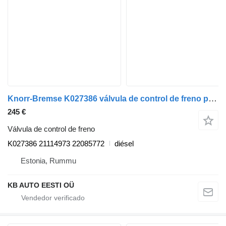
Knorr-Bremse K027386 válvula de control de freno para Volvo FH, FM, FMX-4 series (2013-) cabeza tractora
245 €
Válvula de control de freno
K027386 21114973 22085772
diésel
Estonia, Rummu
KB AUTO EESTI OÜ