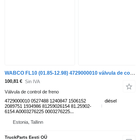
WABCO FL10 (01.85-12.98) 4729000010 válvula de control de freno para Volvo FL, FL6, FL7, FL10, FL12, FS718 (1985-2005) cabeza tractora
100,81 €
Sin IVA
Válvula de control de freno
4729000010 0527488 1240847 1506152
diésel
2089751 1934986 81259026154 81.25902-
6154 A0003276225 0003276225...
Estonia, Tallinn
TruckParts Eesti OÜ