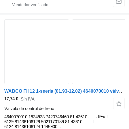
WABCO FH12 1-seeria (01.93-12.02) 4640070010 válvula de control de freno para Volvo FH12, FH16, NH12, FH, VNL780 (1993-2014) cabeza tractora
17,74 €
Sin IVA
Válvula de control de freno
4640070010 1934938 7420746460 81.43610-
diésel
6129 81436106129 5021170189 81.43610-
6124 81436106124 1445900...