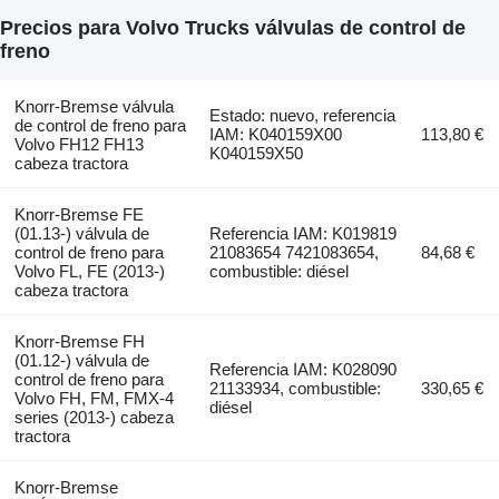
Precios para Volvo Trucks válvulas de control de
freno
Knorr-Bremse válvula
Estado: nuevo, referencia
de control de freno para
IAM: K040159X00
113,80 €
Volvo FH12 FH13
K040159X50
cabeza tractora
Knorr-Bremse FE
(01.13-) válvula de
Referencia IAM: K019819
control de freno para
21083654 7421083654,
84,68 €
Volvo FL, FE (2013-)
combustible: diésel
cabeza tractora
Knorr-Bremse FH
(01.12-) válvula de
Referencia IAM: K028090
control de freno para
21133934, combustible:
330,65 €
Volvo FH, FM, FMX-4
diésel
series (2013-) cabeza
tractora
Knorr-Bremse