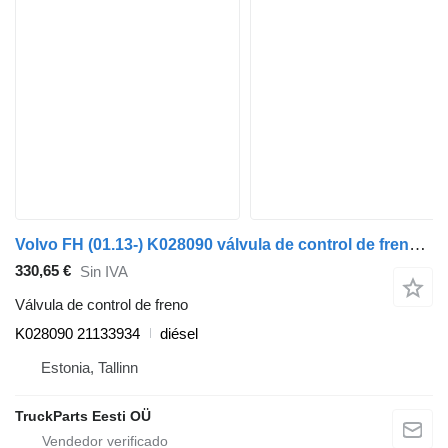
Volvo FH (01.13-) K028090 válvula de control de freno para Volvo FH (01.13-) cabeza tractora
330,65 €
Sin IVA
Válvula de control de freno
K028090 21133934
diésel
Estonia, Tallinn
TruckParts Eesti OÜ