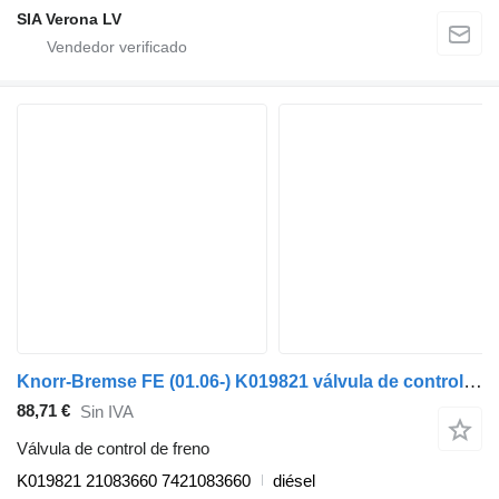
SIA Verona LV
Knorr-Bremse FE (01.06-) K019821 válvula de control de freno para Volvo FL, FE (2005-2014) cabeza tractora
88,71 €
Sin IVA
Válvula de control de freno
K019821 21083660 7421083660
diésel