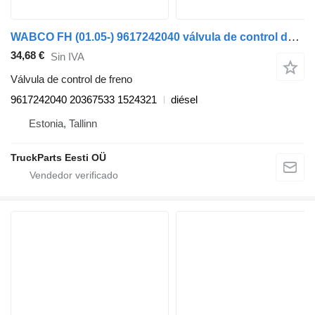
WABCO FH (01.05-) 9617242040 válvula de control de freno para Volvo FH12, FH16, NH12, FH, VNL780 (1993-2014) cabeza tractora
34,68 €
Sin IVA
Válvula de control de freno
9617242040 20367533 1524321
diésel
Estonia, Tallinn
TruckParts Eesti OÜ