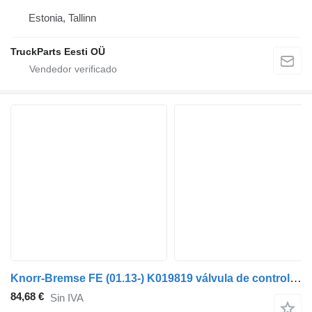
Estonia, Tallinn
TruckParts Eesti OÜ
Knorr-Bremse FE (01.13-) K019819 válvula de control de freno para Volvo FL, FE (2013-) cabeza tractora
84,68 €
Sin IVA