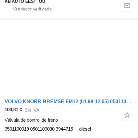
KB AUTO EESTI OÜ
VOLVO,KNORR-BREMSE FM12 (01.98-12.05) 0501100019 válvula de control de freno para Volvo FM7-FM12, FM, FMX (1998-2014) cabeza tractora
100,81 €
Sin IVA
Válvula de control de freno
0501100019 0501100030 3944715
diésel