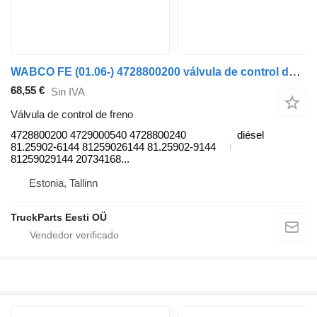
WABCO FE (01.06-) 4728800200 válvula de control de freno para Volvo FL, FE (2005-2014) cabeza tractora
68,55 €
Sin IVA
Válvula de control de freno
4728800200 4729000540 4728800240
diésel
81.25902-6144 81259026144 81.25902-9144
81259029144 20734168...
Estonia, Tallinn
TruckParts Eesti OÜ