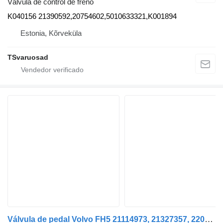
Válvula de control de freno
K040156 21390592,20754602,5010633321,K001894
Estonia, Kõrveküla
TSvaruosad
Válvula de pedal Volvo FH5 21114973, 21327357, 22085772, 24664803 válvula de control de freno para Volvo FH5 cabeza tractora