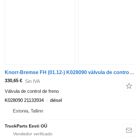
Knorr-Bremse FH (01.12-) K028090 válvula de control de freno para Volvo FH, FM, FMX-4 series (2013-) cabeza tractora
330,65 €
Sin IVA
Válvula de control de freno
K028090 21133934
diésel
Estonia, Tallinn
TruckParts Eesti OÜ