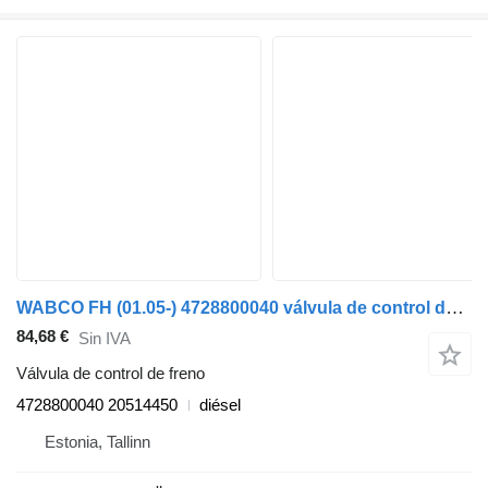
WABCO FH (01.05-) 4728800040 válvula de control de freno para Volvo FH12, FH16, NH12, FH, VNL780 (1993-2014) cabeza tractora
84,68 €
Sin IVA
Válvula de control de freno
4728800040 20514450
diésel
Estonia, Tallinn