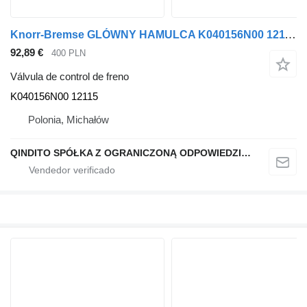
Knorr-Bremse GLÓWNY HAMULCA K040156N00 12115 válvula de control de freno para Volvo FE FL cabeza tractora
92,89 €
400 PLN
Válvula de control de freno
K040156N00 12115
Polonia, Michałów
QINDITO SPÓŁKA Z OGRANICZONĄ ODPOWIEDZIALNOŚCIĄ