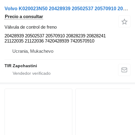
Volvo K020023N50 20428939 20502537 20570910 20828239 20828241 21122035 válvula de control de freno para Volvo FH cabeza tractora
Precio a consultar
Válvula de control de freno
20428939 20502537 20570910 20828239 20828241
21122035 21122036 7420428939 7420570910
Ucrania, Mukachevo
TIR Zapchastini