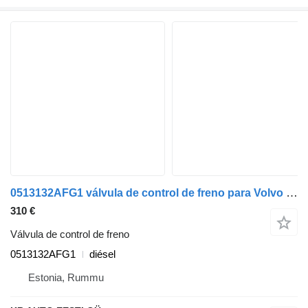
0513132AFG1 válvula de control de freno para Volvo FH12, FH16, NH12, FH, VNL780 (1993-2014) cabeza tractora
310 €
Válvula de control de freno
0513132AFG1
diésel
Estonia, Rummu