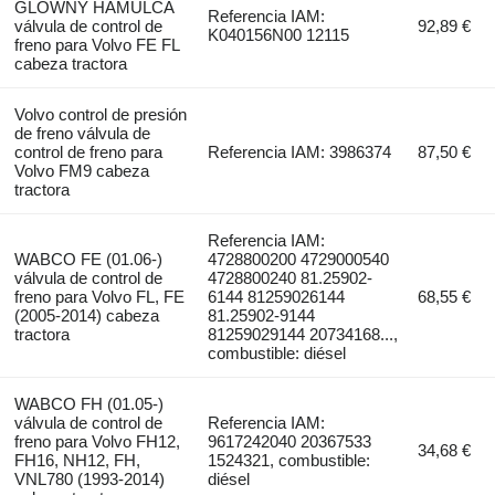
GLÓWNY HAMULCA
Referencia IAM:
válvula de control de
92,89 €
K040156N00 12115
freno para Volvo FE FL
cabeza tractora
Volvo control de presión
de freno válvula de
control de freno para
Referencia IAM: 3986374
87,50 €
Volvo FM9 cabeza
tractora
Referencia IAM:
WABCO FE (01.06-)
4728800200 4729000540
válvula de control de
4728800240 81.25902-
freno para Volvo FL, FE
6144 81259026144
68,55 €
(2005-2014) cabeza
81.25902-9144
tractora
81259029144 20734168...,
combustible: diésel
WABCO FH (01.05-)
válvula de control de
Referencia IAM:
freno para Volvo FH12,
9617242040 20367533
34,68 €
FH16, NH12, FH,
1524321, combustible:
VNL780 (1993-2014)
diésel