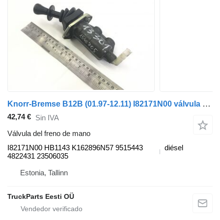
Knorr-Bremse B12B (01.97-12.11) I82171N00 válvula del freno de mano para Volvo B6, B7, B9, B10, B12 bus (1978-2011) autobús
42,74 €
Sin IVA
Válvula del freno de mano
I82171N00 HB1143 K162896N57 9515443
diésel
4822431 23506035
Estonia, Tallinn
TruckParts Eesti OÜ