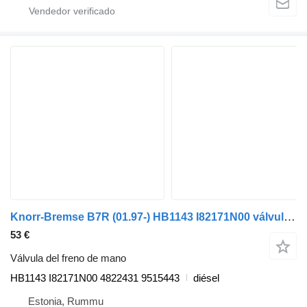
Knorr-Bremse B7R (01.97-) HB1143 I82171N00 válvula del freno de mano para Volvo B6, B7, B9, B10, B12 (1978-2011) autobús
53 €
Válvula del freno de mano
HB1143 I82171N00 4822431 9515443
diésel
Estonia, Rummu