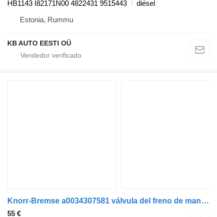
HB1143 I82171N00 4822431 9515443
diésel
Estonia, Rummu
KB AUTO EESTI OÜ
Knorr-Bremse a0034307581 válvula del freno de mano para autobús
55 €