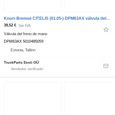
Knorr-Bremse CITELIS (01.05-) DPM63AX válvula del freno de mano para Irisbus Access, Evadys, Axer, Karosa, Recreo, Domino, Agora, Citelis, Eurorider (1999-) autobús
39,52 €
Sin IVA
Válvula del freno de mano
DPM63AX 5010485059
Estonia, Tallinn
TruckParts Eesti OÜ