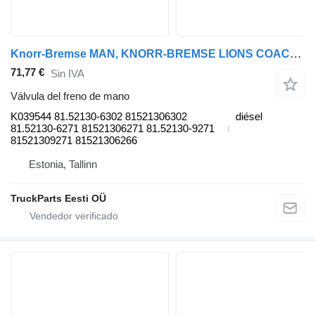
Knorr-Bremse MAN, KNORR-BREMSE LIONS COACH RH 413 (01.95-) K039544 válvula del freno de mano para MAN Lion's bus (1991-) autobús
71,77 €
Sin IVA
Válvula del freno de mano
K039544 81.52130-6302 81521306302
diésel
81.52130-6271 81521306271 81.52130-9271
81521309271 81521306266
Estonia, Tallinn
TruckParts Eesti OÜ