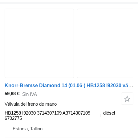
Knorr-Bremse Diamond 14 (01.06-) HB1258 I92030 válvula del freno de mano para Temsa Diamond (2006-) autobús
59,68 €
Sin IVA
Válvula del freno de mano
HB1258 I92030 3714307109 A3714307109
diésel
6792775
Estonia, Tallinn