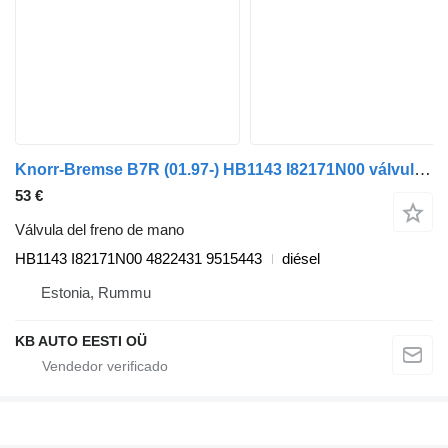
Knorr-Bremse B7R (01.97-) HB1143 I82171N00 válvula del freno de mano para Volvo B6, B7, B9, B10, B12 autobús
53 €
Válvula del freno de mano
HB1143 I82171N00 4822431 9515443
diésel
Estonia, Rummu
KB AUTO EESTI OÜ