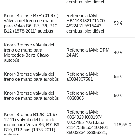
combustible: diésel
Knorr-Bremse B7R (01.97-)
Referencia IAM:
válvula del freno de mano
HB1143 I82171N00
53 €
para Volvo B6, B7, B9, B10,
4822431 9515443,
B12 (1978-2011) autobús
combustible: diésel
Knorr-Bremse válvula del
freno de mano para
Referencia IAM: DPM
40 €
Mercedes-Benz Citaro
24 AK
autobús
Knorr-Bremse válvula del
Referencia IAM:
55 €
freno de mano para autobús
a0034307581
Knorr-Bremse válvula del
Referencia IAM:
50 €
freno de mano para autobús
K038805
Referencia IAM:
Knorr-Bremse B12B (01.97-
K024928 K001974
12.11) válvula del freno de
K005485 70313353
mano para Volvo B6, B7, B9,
118,55 €
21147988 504100401
B10, B12 bus (1978-2011)
85003334 23856221,
autobús