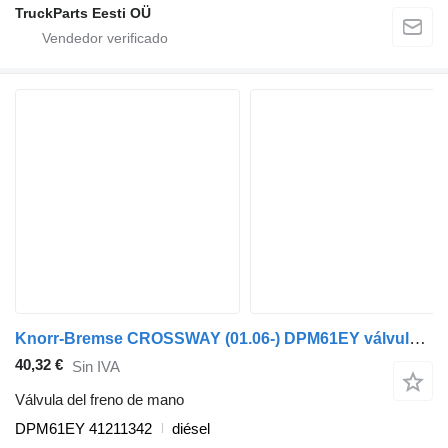
TruckParts Eesti OÜ
Knorr-Bremse CROSSWAY (01.06-) DPM61EY válvula del freno de mano para Irisbus Arway, Crossway, Crealis, Magelys, Proway, Daily Tourys (2006-) autobús
40,32 €
Sin IVA
Válvula del freno de mano
DPM61EY 41211342
diésel