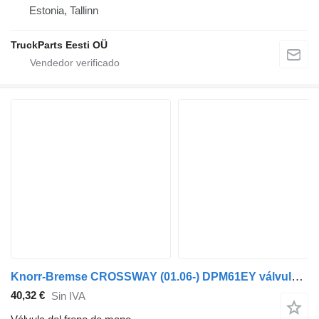
Estonia, Tallinn
TruckParts Eesti OÜ
Knorr-Bremse CROSSWAY (01.06-) DPM61EY válvula del freno de mano para Irisbus Arway, Crossway, Crealis, Magelys, Proway, Daily Tourys (2006-) autobús
40,32 €
Sin IVA