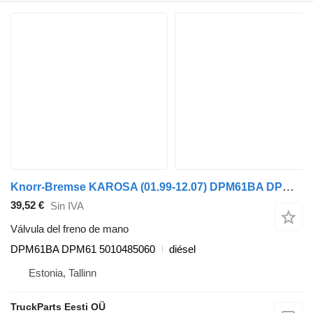
Knorr-Bremse KAROSA (01.99-12.07) DPM61BA DPM61 válvula del freno de mano para Irisbus Access, Evadys, Axer, Karosa, Recreo, Domino, Agora, Citelis, Eurorider (1999-) autobús
39,52 €
Sin IVA
Válvula del freno de mano
DPM61BA DPM61 5010485060
diésel
Estonia, Tallinn
TruckParts Eesti OÜ