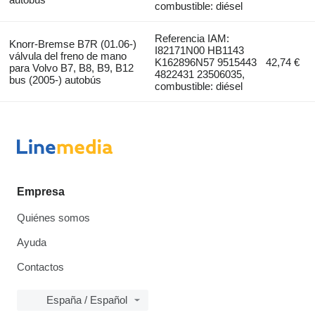
combustible: diésel
Referencia IAM:
Knorr-Bremse B7R (01.06-)
I82171N00 HB1143
válvula del freno de mano
K162896N57 9515443
42,74 €
para Volvo B7, B8, B9, B12
4822431 23506035,
bus (2005-) autobús
combustible: diésel
Empresa
Quiénes somos
Ayuda
Contactos
España / Español