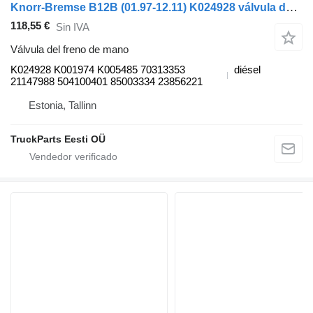
Knorr-Bremse B12B (01.97-12.11) K024928 válvula del freno de mano para Volvo B6, B7, B9, B10, B12 bus (1978-2011) autobús
118,55 €
Sin IVA
Válvula del freno de mano
K024928 K001974 K005485 70313353
diésel
21147988 504100401 85003334 23856221
Estonia, Tallinn
TruckParts Eesti OÜ