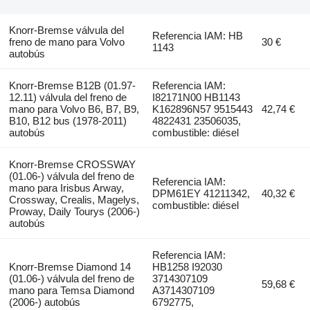
Knorr-Bremse válvula del
Referencia IAM: HB
freno de mano para Volvo
30 €
1143
autobús
Knorr-Bremse B12B (01.97-
Referencia IAM:
12.11) válvula del freno de
I82171N00 HB1143
mano para Volvo B6, B7, B9,
K162896N57 9515443
42,74 €
B10, B12 bus (1978-2011)
4822431 23506035,
autobús
combustible: diésel
Knorr-Bremse CROSSWAY
(01.06-) válvula del freno de
Referencia IAM:
mano para Irisbus Arway,
DPM61EY 41211342,
40,32 €
Crossway, Crealis, Magelys,
combustible: diésel
Proway, Daily Tourys (2006-)
autobús
Referencia IAM:
Knorr-Bremse Diamond 14
HB1258 I92030
(01.06-) válvula del freno de
3714307109
59,68 €
mano para Temsa Diamond
A3714307109
(2006-) autobús
6792775,