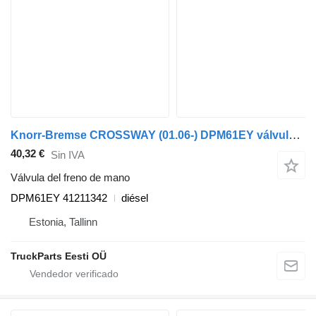
Knorr-Bremse CROSSWAY (01.06-) DPM61EY válvula del freno de mano para Irisbus Arway, Crossway, Crealis, Magelys, Proway, Daily Tourys (2006-) autobús
40,32 €
Sin IVA
Válvula del freno de mano
DPM61EY 41211342
diésel
Estonia, Tallinn
TruckParts Eesti OÜ