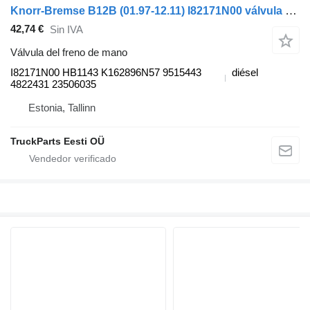
Knorr-Bremse B12B (01.97-12.11) I82171N00 válvula del freno de mano para Volvo B6, B7, B9, B10, B12 bus (1978-2011) autobús
42,74 €
Sin IVA
Válvula del freno de mano
I82171N00 HB1143 K162896N57 9515443
diésel
4822431 23506035
Estonia, Tallinn
TruckParts Eesti OÜ