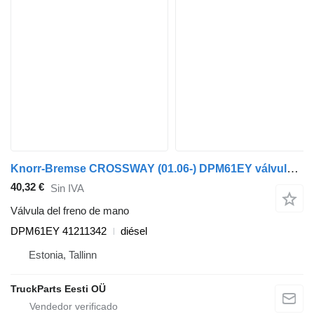
Knorr-Bremse CROSSWAY (01.06-) DPM61EY válvula del freno de mano para Irisbus Arway, Crossway, Crealis, Magelys, Proway, Daily Tourys (2006-) autobús
40,32 €
Sin IVA
Válvula del freno de mano
DPM61EY 41211342
diésel
Estonia, Tallinn
TruckParts Eesti OÜ