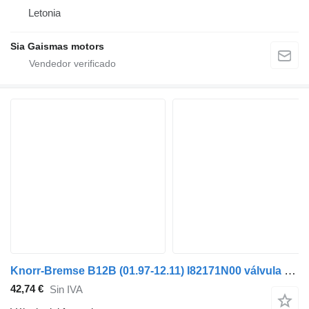
Letonia
Sia Gaismas motors
Knorr-Bremse B12B (01.97-12.11) I82171N00 válvula del freno de mano para Volvo B6, B7, B9, B10, B12 bus (1978-2011) autobús
42,74 €
Sin IVA