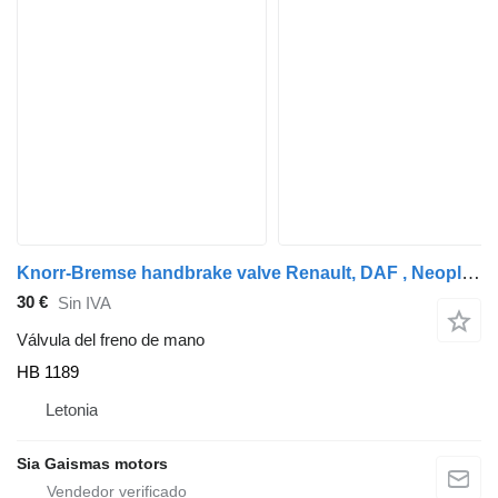
Knorr-Bremse handbrake valve Renault, DAF , Neoplan MAN HB 1189 válvula del freno de mano para Neoplan autobús
30 €
Sin IVA
Válvula del freno de mano
HB 1189
Letonia
Sia Gaismas motors