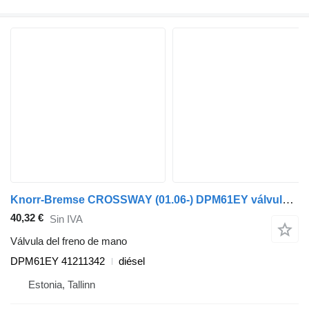
Knorr-Bremse CROSSWAY (01.06-) DPM61EY válvula del freno de mano para Irisbus Arway, Crossway, Crealis, Magelys, Proway, Daily Tourys (2006-) autobús
40,32 €
Sin IVA
Válvula del freno de mano
DPM61EY 41211342
diésel
Estonia, Tallinn