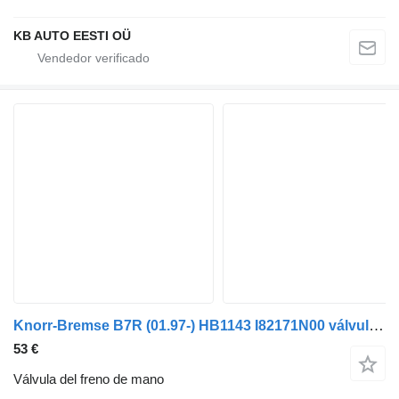
KB AUTO EESTI OÜ
Knorr-Bremse B7R (01.97-) HB1143 I82171N00 válvula del freno de mano para Volvo B6, B7, B9, B10, B12 (1978-2011) autobús
53 €
Válvula del freno de mano