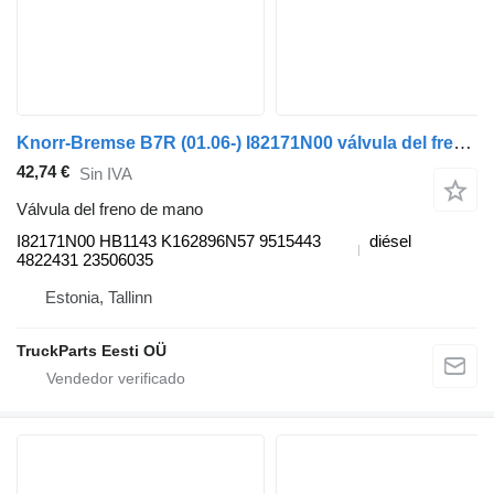
Knorr-Bremse B7R (01.06-) I82171N00 válvula del freno de mano para Volvo B7, B8, B9, B12 bus (2005-) autobús
42,74 €
Sin IVA
Válvula del freno de mano
I82171N00 HB1143 K162896N57 9515443
diésel
4822431 23506035
Estonia, Tallinn
TruckParts Eesti OÜ