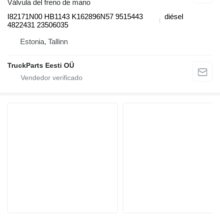
Válvula del freno de mano
I82171N00 HB1143 K162896N57 9515443
diésel
4822431 23506035
Estonia, Tallinn
TruckParts Eesti OÜ