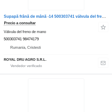
Supapă frână de mână -14 500303741 válvula del freno de mano para IVECO DPM95AAX camión
Precio a consultar
Válvula del freno de mano
500303741 98474179
Rumanía, Cristesti
ROYAL DRU AGRO S.R.L.