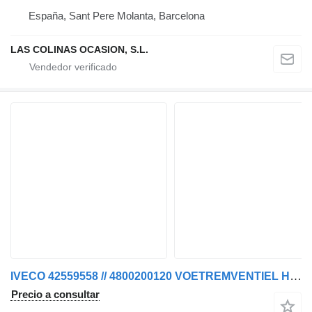
España, Sant Pere Molanta, Barcelona
LAS COLINAS OCASION, S.L.
IVECO 42559558 // 4800200120 VOETREMVENTIEL HI WAY EURO 6 válvula del freno de mano para camión
Precio a consultar