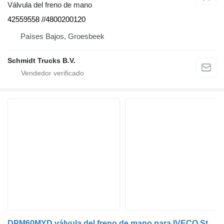
Válvula del freno de mano
42559558 //4800200120
Países Bajos, Groesbeek
Schmidt Trucks B.V.
DPM60MYD válvula del freno de mano para IVECO Stralis | 12 camión