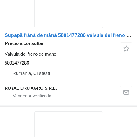
Supapă frână de mână 5801477286 válvula del freno de mano para IVECO cu cablu atașat, cod camión
Precio a consultar
Válvula del freno de mano
5801477286
Rumanía, Cristesti
ROYAL DRU AGRO S.R.L.