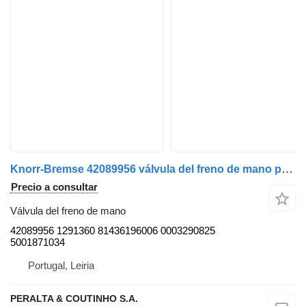
Knorr-Bremse 42089956 válvula del freno de mano para IVECO camión
Precio a consultar
Válvula del freno de mano
42089956 1291360 81436196006 0003290825
5001871034
Portugal, Leiria
PERALTA & COUTINHO S.A.