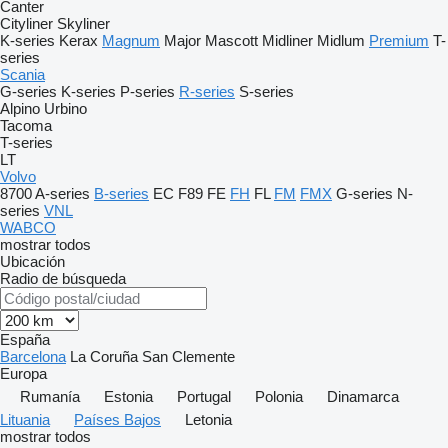
Canter
Cityliner
Skyliner
K-series
Kerax
Magnum
Major
Mascott
Midliner
Midlum
Premium
T-
series
Scania
G-series
K-series
P-series
R-series
S-series
Alpino
Urbino
Tacoma
T-series
LT
Volvo
8700
A-series
B-series
EC
F89
FE
FH
FL
FM
FMX
G-series
N-
series
VNL
WABCO
mostrar todos
Ubicación
Radio de búsqueda
España
Barcelona
La Coruña
San Clemente
Europa
Rumanía
Estonia
Portugal
Polonia
Dinamarca
Lituania
Países Bajos
Letonia
mostrar todos