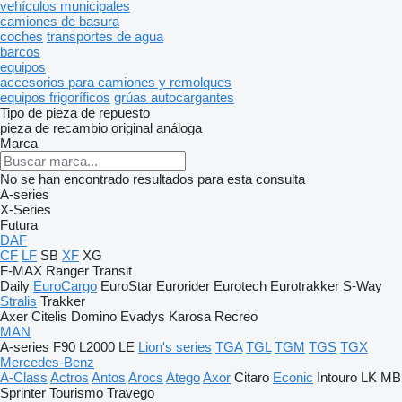
vehículos municipales
camiones de basura
coches
transportes de agua
barcos
equipos
accesorios para camiones y remolques
equipos frigoríficos
grúas autocargantes
Tipo de pieza de repuesto
pieza de recambio original
análoga
Marca
No se han encontrado resultados para esta consulta
A-series
X-Series
Futura
DAF
CF
LF
SB
XF
XG
F-MAX
Ranger
Transit
Daily
EuroCargo
EuroStar
Eurorider
Eurotech
Eurotrakker
S-Way
Stralis
Trakker
Axer
Citelis
Domino
Evadys
Karosa
Recreo
MAN
A-series
F90
L2000
LE
Lion's series
TGA
TGL
TGM
TGS
TGX
Mercedes-Benz
A-Class
Actros
Antos
Arocs
Atego
Axor
Citaro
Econic
Intouro
LK
MB
Sprinter
Tourismo
Travego