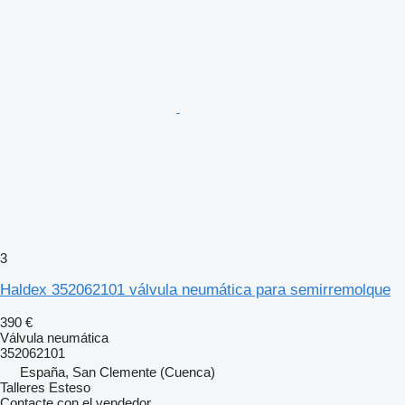
3
Haldex 352062101 válvula neumática para semirremolque
390 €
Válvula neumática
352062101
España, San Clemente (Cuenca)
Talleres Esteso
Contacte con el vendedor