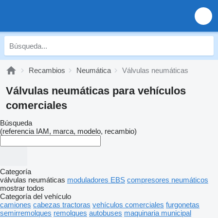
Recambios
Neumática
Válvulas neumáticas
Válvulas neumáticas para vehículos
comerciales
Búsqueda
(referencia IAM, marca, modelo, recambio)
Categoría
válvulas neumáticas
moduladores EBS
compresores neumáticos
mostrar todos
Categoría del vehículo
camiones
cabezas tractoras
vehículos comerciales
furgonetas
semirremolques
remolques
autobuses
maquinaria municipal