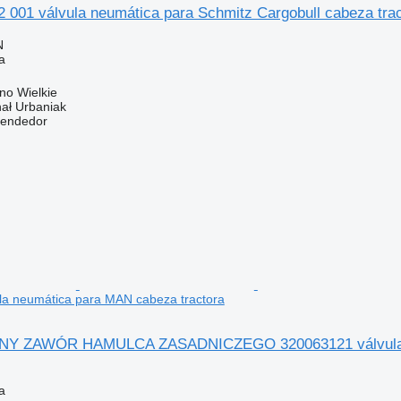
 001 válvula neumática para Schmitz Cargobull cabeza tra
N
a
no Wielkie
hał Urbaniak
vendedor
la neumática para MAN cabeza tractora
Y ZAWÓR HAMULCA ZASADNICZEGO 320063121 válvula ne
a