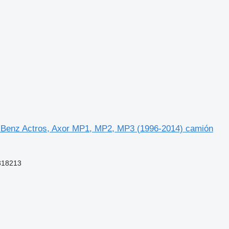
s-Benz Actros, Axor MP1, MP2, MP3 (1996-2014) camión
318213