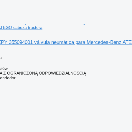
TEGO cabeza tractora
PY 355094001 válvula neumática para Mercedes-Benz ATE
a
ałów
KA Z OGRANICZONĄ ODPOWIEDZIALNOŚCIĄ
vendedor