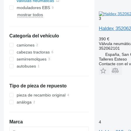
válvulas neumáticas
moduladores EBS
mostrar todos
3
Haldex 352062
Categoría del vehículo
390 €
Válvula neumátic
camiones
352062101
cabezas tractoras
España, San 
Talleres Esteso
semirremolques
Contacte con el 
autobuses
Tipo de pieza de repuesto
pieza de recambio original
análoga
Marca
4