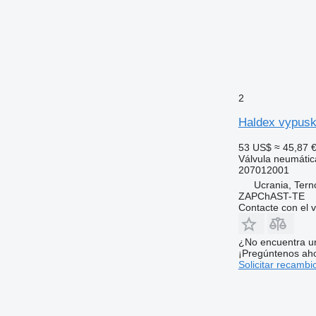
2
Haldex vypusk
53 US$
≈ 45,87 
Válvula neumátic
207012001
Ucrania, Terno
ZAPChAST-TE
Contacte con el 
¿No encuentra u
¡Pregúntenos ah
Solicitar recambi