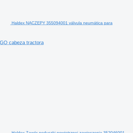
Haldex NACZEPY 355094001 válvula neumática para
GO cabeza tractora
Haldex Zawór poduszki powietrznej zawieszenia 352046001