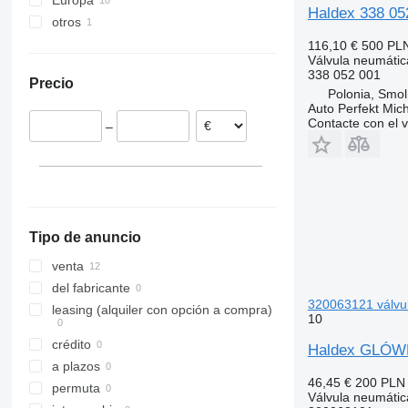
Europa
Travego
N-series
Haldex 338 052
otros
Polonia
VNL
Estonia
Ucrania
116,10 €
500 PL
Válvula neumátic
Letonia
338 052 001
Precio
Polonia, Smol
Auto Perfekt Mic
Contacte con el 
–
Tipo de anuncio
venta
del fabricante
320063121 válvu
leasing (alquiler con opción a compra)
10
crédito
Haldex GLÓWN
a plazos
46,45 €
200 PLN
permuta
Válvula neumátic