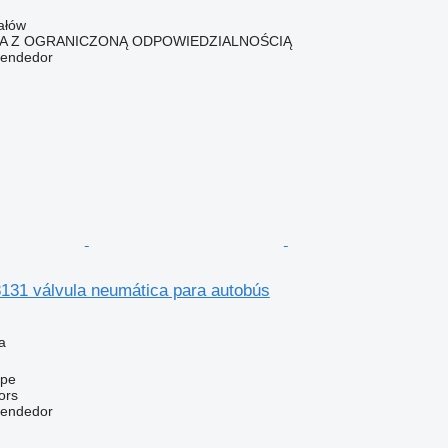
ałów
KA Z OGRANICZONĄ ODPOWIEDZIALNOŚCIĄ
vendedor
131 válvula neumática para autobús
a
upe
ors
vendedor