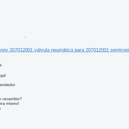
noy 207012001 válvula neumática para 207012001 semirre
€
a
pil
vendedor
n recambio?
ora mismo!
o