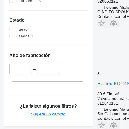
intercambio
320063121
Polonia, Mich
QINDITO SPÓŁ
Contacte con el 
Estado
nuevo
usados
Año de fabricación
–
3
Haldex 612048
80 €
Sin IVA
Válvula neumátic
612048131
¿Le faltan algunos filtros?
Letonia, Mār
Sia Gaismas mot
Sugiera un cambio
Contacte con el 