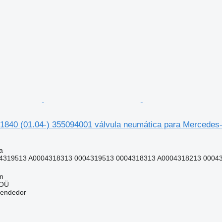
 1840 (01.04-) 355094001 válvula neumática para Mercede
a
4319513 A0004318313 0004319513 0004318313 A0004318213 0004
nn
 OÜ
vendedor