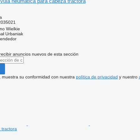
vula neumática para cabeza tractora
a
2035021
no Wielkie
hał Urbaniak
vendedor
recibir anuncios nuevos de esta sección
uí, muestra su conformidad con nuestra
política de privacidad
y nuestro
 tractora