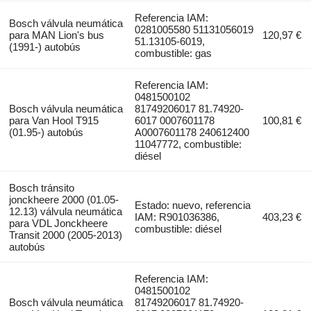
Referencia IAM:
Bosch válvula neumática
0281005580 51131056019
para MAN Lion's bus
120,97 €
51.13105-6019,
(1991-) autobús
combustible: gas
Referencia IAM:
0481500102
Bosch válvula neumática
81749206017 81.74920-
para Van Hool T915
6017 0007601178
100,81 €
(01.95-) autobús
A0007601178 240612400
11047772, combustible:
diésel
Bosch tránsito
jonckheere 2000 (01.05-
Estado: nuevo, referencia
12.13) válvula neumática
IAM: R901036386,
403,23 €
para VDL Jonckheere
combustible: diésel
Transit 2000 (2005-2013)
autobús
Referencia IAM:
0481500102
Bosch válvula neumática
81749206017 81.74920-