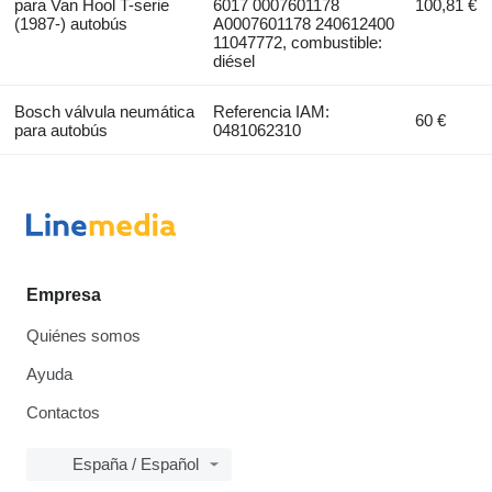
para Van Hool T-serie
6017 0007601178
100,81 €
(1987-) autobús
A0007601178 240612400
11047772, combustible:
diésel
Bosch válvula neumática
Referencia IAM:
60 €
para autobús
0481062310
Empresa
Quiénes somos
Ayuda
Contactos
España / Español