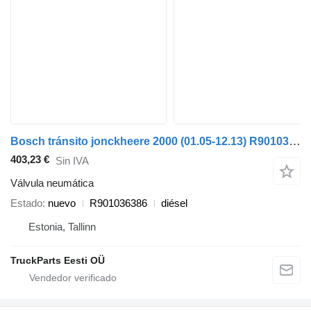
Bosch tránsito jonckheere 2000 (01.05-12.13) R901036386 válvula neumática para VDL Jonckheere Transit 2000 (2005-2013) autobús
403,23 €
Sin IVA
Válvula neumática
Estado
nuevo
R901036386
diésel
Estonia, Tallinn
TruckParts Eesti OÜ