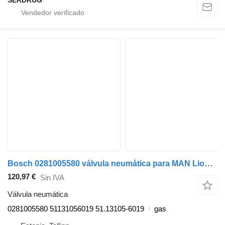
SERDRUG
Bosch 0281005580 válvula neumática para MAN Lion's bus (1991-) autobús
120,97 €
Sin IVA
Válvula neumática
0281005580 51131056019 51.13105-6019
gas