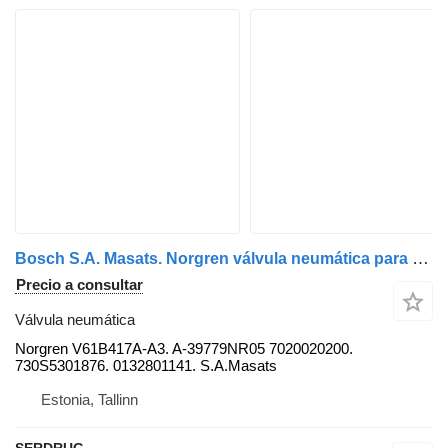
Bosch S.A. Masats. Norgren válvula neumática para MAN CITY autobús
Precio a consultar
Válvula neumática
Norgren V61B417A-A3. A-39779NR05 7020020200.
730S5301876. 0132801141. S.A.Masats
Estonia, Tallinn