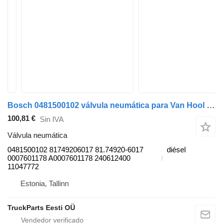
Bosch 0481500102 válvula neumática para Van Hool T-serie (1987-) autobús
100,81 €
Sin IVA
Válvula neumática
0481500102 81749206017 81.74920-6017
diésel
0007601178 A0007601178 240612400
11047772
Estonia, Tallinn
TruckParts Eesti OÜ