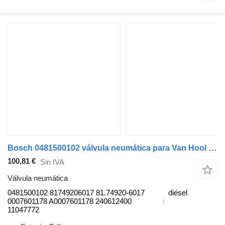
Bosch 0481500102 válvula neumática para Van Hool T915 (01.95-) autobús
100,81 €
Sin IVA
Válvula neumática
0481500102 81749206017 81.74920-6017
diésel
0007601178 A0007601178 240612400
11047772