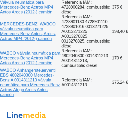
Válvula neumática para
Referencia IAM:
Mercedes-Benz Actros MP4
4728900284, combustible:
375 €
Antos Arocs (2012-) camión
diésel
Referencia IAM:
4728901130 4728901110
MERCEDES-BENZ, WABCO
4728901016 0013271225
válvula neumática para
A0013271225
198,40 €
Mercedes-Benz Antos, Arocs,
A0013270825
Actros MP4 (2012-) camión
0013270825, combustible:
diésel
Referencia IAM:
WABCO válvula neumática para
4802040300 0014311213
Mercedes-Benz Actros MP4
170 €
A0014311213,
Antos Arocs (2012-) camión
combustible: diésel
WABCO Anhängersteuerventil
EBS 4802040300 Mercedes-
Benz A 0014311213 válvula
Referencia IAM:
375,24 €
neumática para Mercedes-Benz
A0014311213
Actros Atego Arocs Antos
camión