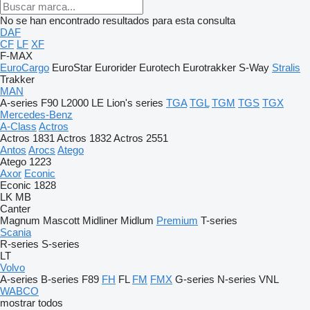
No se han encontrado resultados para esta consulta
DAF
CF
LF
XF
F-MAX
EuroCargo
EuroStar
Eurorider
Eurotech
Eurotrakker
S-Way
Stralis
Trakker
MAN
A-series
F90
L2000
LE
Lion's series
TGA
TGL
TGM
TGS
TGX
Mercedes-Benz
A-Class
Actros
Actros 1831
Actros 1832
Actros 2551
Antos
Arocs
Atego
Atego 1223
Axor
Econic
Econic 1828
LK
MB
Canter
Magnum
Mascott
Midliner
Midlum
Premium
T-series
Scania
R-series
S-series
LT
Volvo
A-series
B-series
F89
FH
FL
FM
FMX
G-series
N-series
VNL
WABCO
mostrar todos