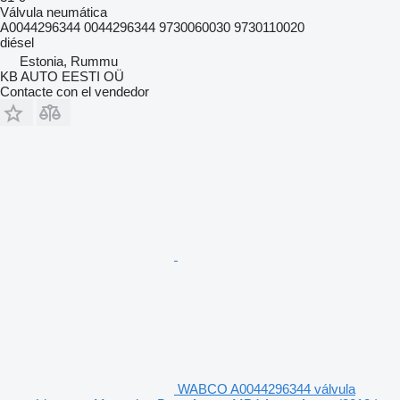
Válvula neumática
A0044296344 0044296344 9730060030 9730110020
diésel
Estonia, Rummu
KB AUTO EESTI OÜ
Contacte con el vendedor
WABCO A0044296344 válvula