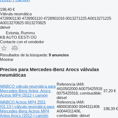
198,40 €
Válvula neumática
4728901130 4728901110 4728901016 0013271225 A0013271225
A0013270825 0013270825
diésel
Estonia, Rummu
KB AUTO EESTI OÜ
Contacte con el vendedor
Resultados de la búsqueda:
9 anuncios
Mostrar
Precios para Mercedes-Benz Arocs válvulas
neumáticas
Referencia IAM:
WABCO válvula neumática para
4410502000 A0075425918
Mercedes-Benz Antos, Arocs,
37,20 €
0075425918, combustible:
Actros MP4 (2012-) camión
diésel
WABCO Actros MP4 2551
Referencia IAM:
(01.13-) válvula neumática para
4800030300 0044311406
198,39 €
Mercedes-Benz Actros MP4
A0044311406,
Antos Arocs (2012-) camión
combustible: diésel