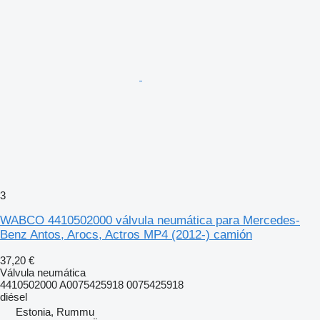
3
WABCO 4410502000 válvula neumática para Mercedes-
Benz Antos, Arocs, Actros MP4 (2012-) camión
37,20 €
Válvula neumática
4410502000 A0075425918 0075425918
diésel
Estonia, Rummu