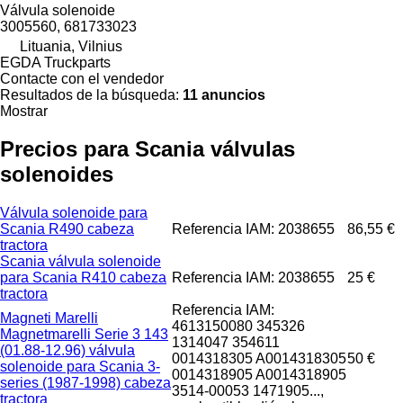
Válvula solenoide
3005560, 681733023
Lituania, Vilnius
EGDA Truckparts
Contacte con el vendedor
Resultados de la búsqueda:
11 anuncios
Mostrar
Precios para Scania válvulas
solenoides
Válvula solenoide para
Scania R490 cabeza
Referencia IAM: 2038655
86,55 €
tractora
Scania válvula solenoide
para Scania R410 cabeza
Referencia IAM: 2038655
25 €
tractora
Referencia IAM:
Magneti Marelli
4613150080 345326
Magnetmarelli Serie 3 143
1314047 354611
(01.88-12.96) válvula
0014318305 A0014318305
50 €
solenoide para Scania 3-
0014318905 A0014318905
series (1987-1998) cabeza
3514-00053 1471905...,
tractora