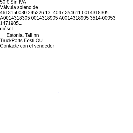
50 €
Sin IVA
Válvula solenoide
4613150080 345326 1314047 354611 0014318305
A0014318305 0014318905 A0014318905 3514-00053
1471905...
diésel
Estonia, Tallinn
TruckParts Eesti OÜ
Contacte con el vendedor