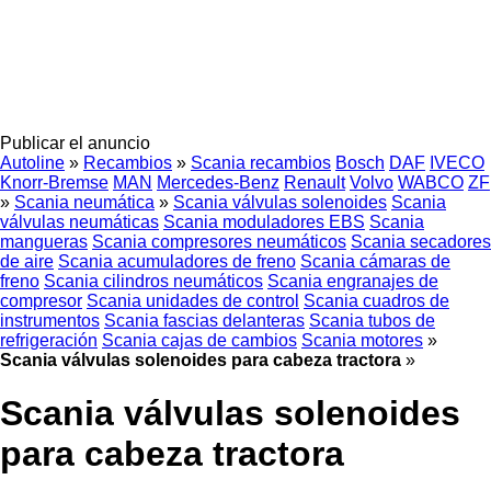
Publicar el anuncio
Autoline
»
Recambios
»
Scania recambios
Bosch
DAF
IVECO
Knorr-Bremse
MAN
Mercedes-Benz
Renault
Volvo
WABCO
ZF
»
Scania neumática
»
Scania válvulas solenoides
Scania
válvulas neumáticas
Scania moduladores EBS
Scania
mangueras
Scania compresores neumáticos
Scania secadores
de aire
Scania acumuladores de freno
Scania cámaras de
freno
Scania cilindros neumáticos
Scania engranajes de
compresor
Scania unidades de control
Scania cuadros de
instrumentos
Scania fascias delanteras
Scania tubos de
refrigeración
Scania cajas de cambios
Scania motores
»
Scania válvulas solenoides para cabeza tractora
»
Scania válvulas solenoides
para cabeza tractora