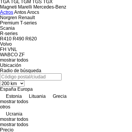
TGA
TGL
TGM
TGS
TGX
Magneti Marelli
Mercedes-Benz
Actros
Antos
Arocs
Norgren
Renault
Premium
T-series
Scania
R-series
R410
R490
R620
Volvo
FH
VNL
WABCO
ZF
mostrar todos
Ubicación
Radio de búsqueda
España
Europa
Estonia
Lituania
Grecia
mostrar todos
otros
Ucrania
mostrar todos
mostrar todos
Precio