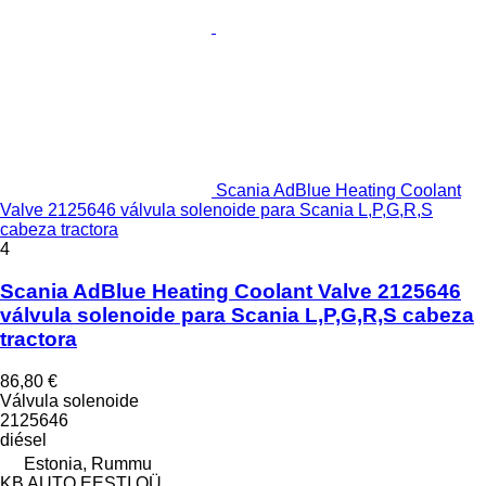
Scania AdBlue Heating Coolant
Valve 2125646 válvula solenoide para Scania L,P,G,R,S
cabeza tractora
4
Scania AdBlue Heating Coolant Valve 2125646
válvula solenoide para Scania L,P,G,R,S cabeza
tractora
86,80 €
Válvula solenoide
2125646
diésel
Estonia, Rummu
KB AUTO EESTI OÜ