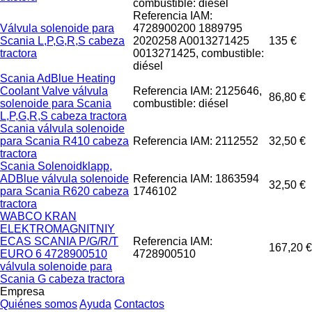
combustible: diésel
Referencia IAM:
Válvula solenoide para
4728900200 1889795
Scania L,P,G,R,S cabeza
2020258 A0013271425
135 €
tractora
0013271425, combustible:
diésel
Scania AdBlue Heating
Coolant Valve válvula
Referencia IAM: 2125646,
86,80 €
solenoide para Scania
combustible: diésel
L,P,G,R,S cabeza tractora
Scania válvula solenoide
para Scania R410 cabeza
Referencia IAM: 2112552
32,50 €
tractora
Scania Solenoidklapp,
ADBlue válvula solenoide
Referencia IAM: 1863594
32,50 €
para Scania R620 cabeza
1746102
tractora
WABCO KRAN
ELEKTROMAGNITNIY
ECAS SCANIA P/G/R/T
Referencia IAM:
167,20 €
EURO 6 4728900510
4728900510
válvula solenoide para
Scania G cabeza tractora
Empresa
Quiénes somos
Ayuda
Contactos