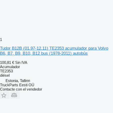
1
Tudor B12B (01.97-12.11) TE2353 acumulador para Volvo
B6, B7, B9, B10, B12 bus (1978-2011) autobús
100,81 €
Sin IVA
Acumulador
TE2353
diésel
Estonia, Tallinn
TruckParts Eesti OÜ
Contacte con el vendedor