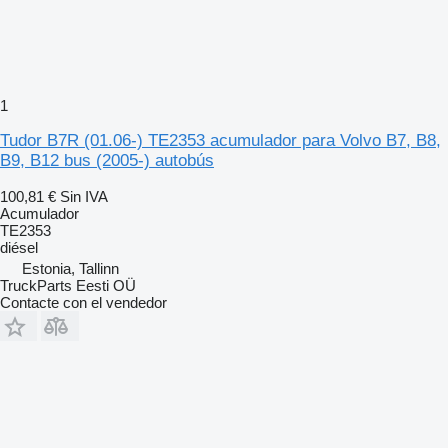
1
Tudor B7R (01.06-) TE2353 acumulador para Volvo B7, B8,
B9, B12 bus (2005-) autobús
100,81 €
Sin IVA
Acumulador
TE2353
diésel
Estonia, Tallinn
TruckParts Eesti OÜ
Contacte con el vendedor