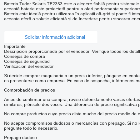
Bateria Tudor Solaris TE2353 este o alegere fiabilă pentru sistemele
această baterie este proiectată pentru a oferi performanțe superioare și
Bateria este ideală pentru utilizarea în aplicații off-grid și poate fi in
aceasta oferă o soluție eficientă și de încredere pentru stocarea ener
Solicitar información adicional
Importante
Descripción proporcionada por el vendedor. Verifique todos los detal
Consejos de compra
Consejos de seguridad
Verificación del vendedor
Si decide comprar maquinaria a un precio inferior, póngase en conta
es presentarse como empresa. En caso de sospecha, infórmenos me
Comprobación de precios
Antes de confirmar una compra, revise detenidamente varias ofertas d
similares, piénselo dos veces. Una diferencia de precio significativa
No compre productos cuyo precio diste mucho del precio medio de e
No acepte compromisos dudosos o mercancías con prepago. Si no lo t
pregunte todo lo necesario.
Prepago dudoso