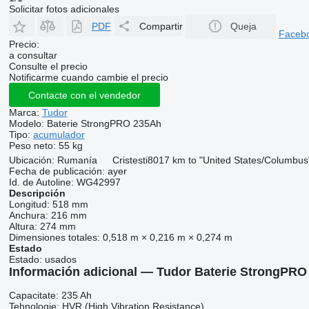
Solicitar fotos adicionales
PDF
Compartir
Queja
Faceb
Precio:
a consultar
Consulte el precio
Notificarme cuando cambie el precio
Contacte con el vendedor
Marca:
Tudor
Modelo:
Baterie StrongPRO 235Ah
Tipo:
acumulador
Peso neto:
55 kg
Ubicación:
Rumanía
Cristesti
8017 km to "United States/Columbus
Fecha de publicación:
ayer
Id. de Autoline:
WG42997
Descripción
Longitud:
518 mm
Anchura:
216 mm
Altura:
274 mm
Dimensiones totales:
0,518 m × 0,216 m × 0,274 m
Estado
Estado:
usados
Información adicional — Tudor Baterie StrongPR
Capacitate: 235 Ah
Tehnologie: HVR (High Vibration Resistance)