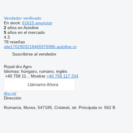
Vendedor verificado
En stock:
61615 anuncios
2
años en Autoline
5
años en el mercado
4.3
78 reseñas
site1702903218465976986.autoline.ro
Suscribirse al vendedor
Royal dru Agro
Idiomas:
húngaro, rumano, inglés
+40 758 11...
Mostrar
+40 758 117 334
Llámame Ahora
dru.ro/
Dirección
Rumanía, Mures, 547185, Cristesti, str. Principala nr. 562 B