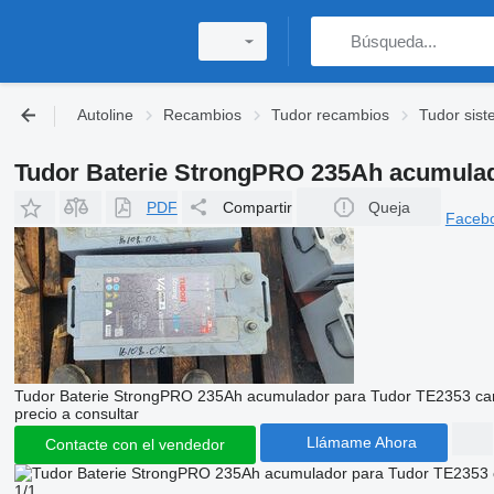
Autoline
Recambios
Tudor recambios
Tudor sist
Tudor Baterie StrongPRO 235Ah acumulad
PDF
Compartir
Queja
Faceb
Tudor Baterie StrongPRO 235Ah acumulador para Tudor TE2353 c
precio a consultar
Llámame Ahora
Contacte con el vendedor
1/1