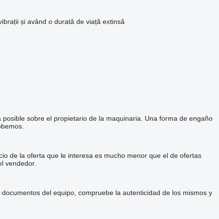
 vibrații și având o durată de viață extinsă
a posible sobre el propietario de la maquinaria. Una forma de engaño
robemos.
cio de la oferta que le interesa es mucho menor que el de ofertas
el vendedor.
 y documentos del equipo, compruebe la autenticidad de los mismos y