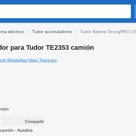
ema eléctrico
Tudor acumuladores
Tudor Baterie StrongPRO 2
or para Tudor TE2353 camión
ook
WhatsApp
Viber
Telegram
amión
Compartir