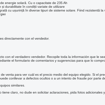
 de energie solară. Cu o capacitate de 235 Ah
 durabilitate în condiții variate de utilizare
tegrată cu ușurință în diverse tipuri de sisteme solare. Fiind rezistentă la
giei
les directamente con el vendedor.
cto con el verdadero vendedor. Recopile toda la información que le se
diante el formulario de comentarios y sugerencias para que lo comp
e venta para ver cuál es el precio medio del equipo elegido. Si el pre
 puede conllevar a defectos ocultos o a un intento de fraude por parte d
quipos similares.
iene claro, no dude en solicitar aclaraciones, pida fotos adicionales