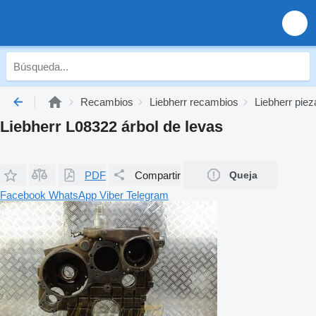
Recambios
Liebherr recambios
Liebherr piez
Liebherr L08322 árbol de levas
PDF
Compartir
Queja
Facebook
WhatsApp
Viber
Telegram