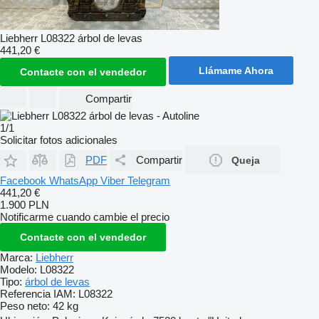
Liebherr L08322 árbol de levas
441,20 €
Llámame Ahora
Contacte con el vendedor
Compartir
1/1
Solicitar fotos adicionales
PDF
Compartir
Queja
Facebook
WhatsApp
Viber
Telegram
441,20 €
1.900 PLN
Notificarme cuando cambie el precio
Contacte con el vendedor
Marca:
Liebherr
Modelo:
L08322
Tipo:
árbol de levas
Referencia IAM:
L08322
Peso neto:
42 kg