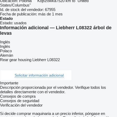
Ubicación:
Polonia
Kojszówka
7520 km to "United
States/Columbus"
Id. de stock del vendedor:
67955
Fecha de publicación:
más de 1 mes
Estado
Estado:
usados
Información adicional — Liebherr L08322 árbol de
levas
Inglés
Inglés
Polaco
Alemán
Rear gear housing Liebherr L08322
Solicitar información adicional
Importante
Descripción proporcionada por el vendedor. Verifique todos los
detalles directamente con el vendedor.
Consejos de compra
Consejos de seguridad
Verificación del vendedor
Si decide comprar maquinaria a un precio inferior, póngase en