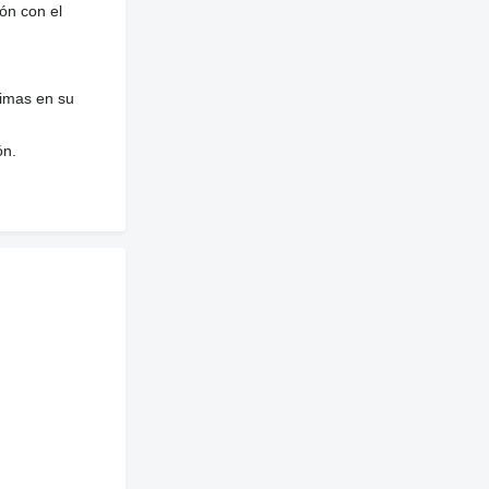
ón con el
nimas en su
ón.