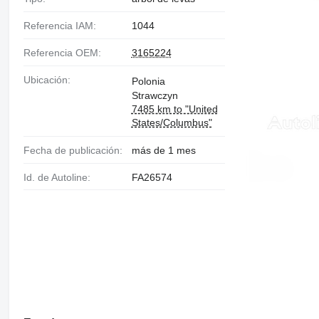
Referencia IAM:
1044
Referencia OEM:
3165224
Ubicación:
Polonia
Strawczyn
7485 km to "United
States/Columbus"
Fecha de publicación:
más de 1 mes
Id. de Autoline:
FA26574