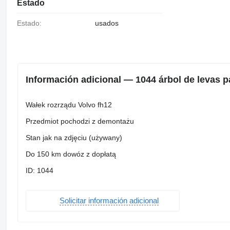
Estado
Estado:
usados
Información adicional — 1044 árbol de levas 
Wałek rozrządu Volvo fh12
Przedmiot pochodzi z demontażu
Stan jak na zdjęciu (używany)
Do 150 km dowóz z dopłatą
ID: 1044
Solicitar información adicional