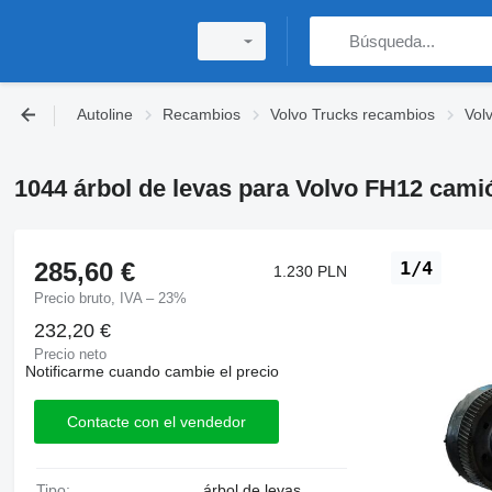
Autoline
Recambios
Volvo Trucks recambios
Vol
1044 árbol de levas para Volvo FH12 cami
285,60 €
1/4
1.230 PLN
Precio bruto, IVA – 23%
232,20 €
Precio neto
Notificarme cuando cambie el precio
Contacte con el vendedor
Tipo:
árbol de levas