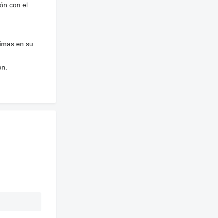
ón con el
nimas en su
ón.