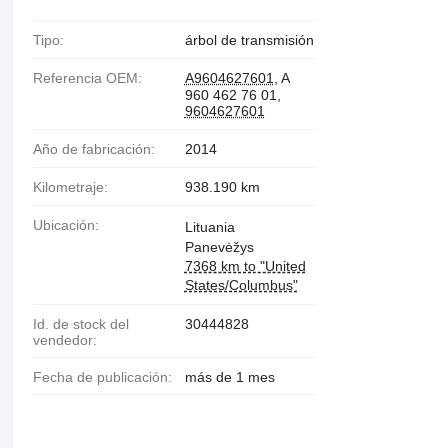
Tipo:
árbol de transmisión
Referencia OEM:
A9604627601
, A
960 462 76 01,
9604627601
Año de fabricación:
2014
Kilometraje:
938.190 km
Ubicación:
Lituania
Panevėžys
7368 km to "United
States/Columbus"
Id. de stock del
30444828
vendedor:
Fecha de publicación:
más de 1 mes