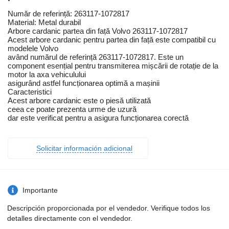
Număr de referință: 263117-1072817
Material: Metal durabil
Arbore cardanic partea din față Volvo 263117-1072817
Acest arbore cardanic pentru partea din față este compatibil cu
modelele Volvo
având numărul de referință 263117-1072817. Este un
component esențial pentru transmiterea mișcării de rotație de la
motor la axa vehiculului
asigurând astfel funcționarea optimă a mașinii
Caracteristici
Acest arbore cardanic este o piesă utilizată
ceea ce poate prezenta urme de uzură
dar este verificat pentru a asigura funcționarea corectă
Solicitar información adicional
Importante
Descripción proporcionada por el vendedor. Verifique todos los
detalles directamente con el vendedor.