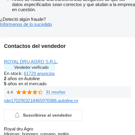
datos especificados sean correctos y que aludan a la empresa
en cuestión.
¿Detectó algún fraude?
Infórmenos de lo sucedido
Contactos del vendedor
ROYAL DRU AGRO S.R.L.
Vendedor verificado
En stock:
61729 anuncios
2
años en Autoline
5
años en el mercado
4.4
91 reseñas
site1702903218465976986.autoline.ro
Suscribirse al vendedor
Royal dru Agro
Idiomas:
húngaro, rumano, inglés