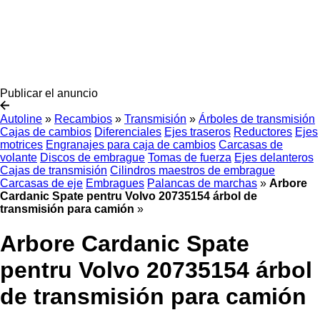
Publicar el anuncio
Autoline
»
Recambios
»
Transmisión
»
Árboles de transmisión
Cajas de cambios
Diferenciales
Ejes traseros
Reductores
Ejes
motrices
Engranajes para caja de cambios
Carcasas de
volante
Discos de embrague
Tomas de fuerza
Ejes delanteros
Cajas de transmisión
Cilindros maestros de embrague
Carcasas de eje
Embragues
Palancas de marchas
»
Arbore
Cardanic Spate pentru Volvo 20735154 árbol de
transmisión para camión
»
Arbore Cardanic Spate
pentru Volvo 20735154 árbol
de transmisión para camión