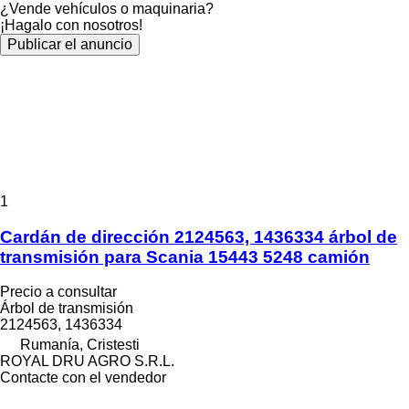
¿Vende vehículos o maquinaria?
¡Hagalo con nosotros!
Publicar el anuncio
1
Cardán de dirección 2124563, 1436334 árbol de
transmisión para Scania 15443 5248 camión
Precio a consultar
Árbol de transmisión
2124563, 1436334
Rumanía, Cristesti
ROYAL DRU AGRO S.R.L.
Contacte con el vendedor