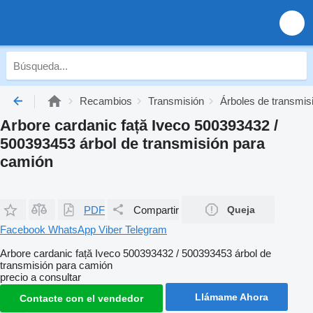
Recambios
Transmisión
Árboles de transmis
Arbore cardanic față Iveco 500393432 /
500393453 árbol de transmisión para
camión
PDF
Compartir
Queja
Facebook
WhatsApp
Viber
Telegram
Arbore cardanic față Iveco 500393432 / 500393453 árbol de
transmisión para camión
precio a consultar
Llámame Ahora
Contacte con el vendedor