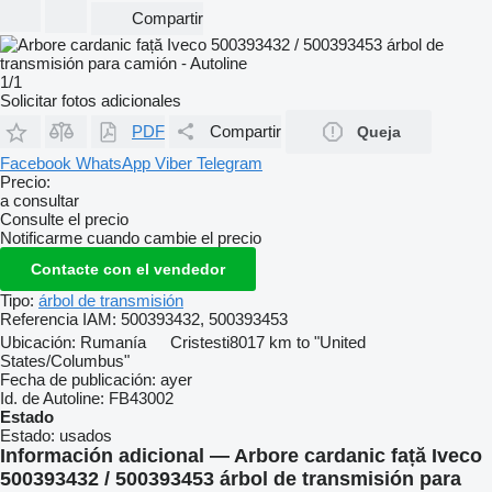
Compartir
1/1
Solicitar fotos adicionales
PDF
Compartir
Queja
Facebook
WhatsApp
Viber
Telegram
Precio:
a consultar
Consulte el precio
Notificarme cuando cambie el precio
Contacte con el vendedor
Tipo:
árbol de transmisión
Referencia IAM:
500393432, 500393453
Ubicación:
Rumanía
Cristesti
8017 km to "United
States/Columbus"
Fecha de publicación:
ayer
Id. de Autoline:
FB43002
Estado
Estado:
usados
Información adicional — Arbore cardanic față Iveco
500393432 / 500393453 árbol de transmisión para