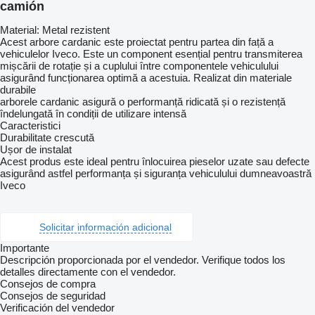
camión
Material: Metal rezistent
Acest arbore cardanic este proiectat pentru partea din față a
vehiculelor Iveco. Este un component esențial pentru transmiterea
mișcării de rotație și a cuplului între componentele vehiculului
asigurând funcționarea optimă a acestuia. Realizat din materiale
durabile
arborele cardanic asigură o performanță ridicată și o rezistență
îndelungată în condiții de utilizare intensă
Caracteristici
Durabilitate crescută
Ușor de instalat
Acest produs este ideal pentru înlocuirea pieselor uzate sau defecte
asigurând astfel performanța și siguranța vehiculului dumneavoastră
Iveco
Solicitar información adicional
Importante
Descripción proporcionada por el vendedor. Verifique todos los
detalles directamente con el vendedor.
Consejos de compra
Consejos de seguridad
Verificación del vendedor