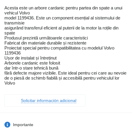
Acesta este un arbore cardanic pentru partea din spate a unui
vehicul Volvo
model 1199436. Este un component esențial al sistemului de
transmisie
asigurând transferul eficient al puterii de la motor la roțile din
spate
Produsul prezintă următoarele caracteristici
Fabricat din materiale durabile și rezistente
Proiectat special pentru compatibilitatea cu modelul Volvo
1199436
Ușor de instalat și întreținut
Arborele cardanic este folosit
dar într-o stare tehnică bună
fără defecte majore vizibile. Este ideal pentru cei care au nevoie
de o piesă de schimb fiabilă și accesibilă pentru vehiculul lor
Volvo
Solicitar información adicional
Importante