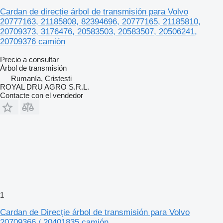
Cardan de direcție árbol de transmisión para Volvo
20777163, 21185808, 82394696, 20777165, 21185810,
20709373, 3176476, 20583503, 20583507, 20506241,
20709376 camión
Precio a consultar
Árbol de transmisión
Rumanía, Cristesti
ROYAL DRU AGRO S.R.L.
Contacte con el vendedor
1
Cardan de Direcție árbol de transmisión para Volvo
20709366 / 20401835 camión