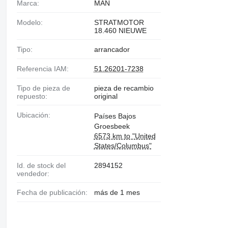
Marca:
MAN
Modelo:
STRATMOTOR
18.460 NIEUWE
Tipo:
arrancador
Referencia IAM:
51.26201-7238
Tipo de pieza de
pieza de recambio
repuesto:
original
Ubicación:
Países Bajos
Groesbeek
6573 km to "United
States/Columbus"
Id. de stock del
2894152
vendedor:
Fecha de publicación:
más de 1 mes