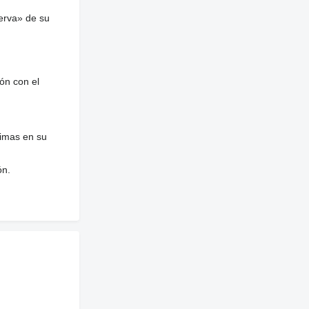
erva» de su
ón con el
nimas en su
ón.