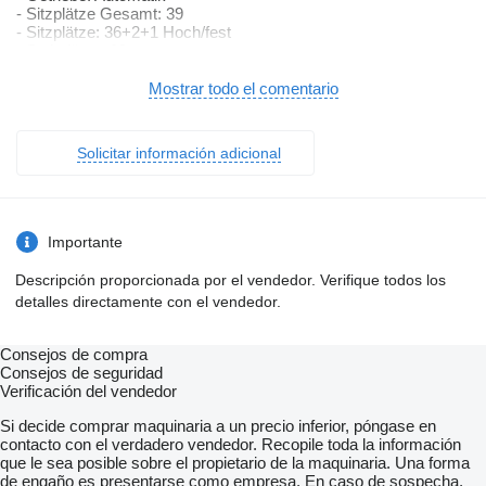
- Sitzplätze Gesamt: 39
- Sitzplätze: 36+2+1 Hoch/fest
- Stehplätze: 89
-
- Sicherheit:
Mostrar todo el comentario
-
- Intarder
- ABS
Solicitar información adicional
- ASR
- EBS
- Nebelscheinwerfer
- Xenonscheinwerfer
- Rückfahrkamera
Importante
-
- Fahrgastraum:
Descripción proporcionada por el vendedor. Verifique todos los
-
detalles directamente con el vendedor.
- Standheizung
- Klima-Anlage
- Fahrer-Mikrofon
Consejos de compra
- Kinderwagen-Stellplatz
Consejos de seguridad
- Rollstuhl-Rampe
Verificación del vendedor
- Rollstuhl-Platz
- Haltewunsch-Taste
Si decide comprar maquinaria a un precio inferior, póngase en
- Innenraum-Kamera
contacto con el verdadero vendedor. Recopile toda la información
-
que le sea posible sobre el propietario de la maquinaria. Una forma
- Exterieur:
de engaño es presentarse como empresa. En caso de sospecha,