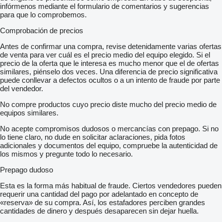
-
infórmenos mediante el formulario de comentarios y sugerencias
- Matrix / Fahrziel-Anlage
para que lo comprobemos.
- Matrix Hersteller: Lawo
- doppelbreite Tür Anzahl: 4
Comprobación de precios
- HebeSenk-Anlage
- Servolenkung
Antes de confirmar una compra, revise detenidamente varias ofertas
- Fahrtenschreiber Karte
de venta para ver cuál es el precio medio del equipo elegido. Si el
- Sonnenblende
precio de la oferta que le interesa es mucho menor que el de ofertas
- Außenspiegel Elektrisch
similares, piénselo dos veces. Una diferencia de precio significativa
- Dachluken
puede conllevar a defectos ocultos o a un intento de fraude por parte
- Dachventilatoren
del vendedor.
- Dachlüfter
No compre productos cuyo precio diste mucho del precio medio de
-
equipos similares.
- Sonstiges:
-
No acepte compromisos dudosos o mercancías con prepago. Si no
- Zwillingsbereift
lo tiene claro, no dude en solicitar aclaraciones, pida fotos
- Vermietung Möglich
adicionales y documentos del equipo, compruebe la autenticidad de
Fahrzeugabmessungen: Länge 17,95 M; Breite 2,55 M; Höhe
los mismos y pregunte todo lo necesario.
3,2 M
Bereifung: VA Ca. 50 %; MA Ca. 50 %; HA Ca. 50 %
Prepago dudoso
-
- Unsere Interne Fahrzeugnummer: 12340
Esta es la forma más habitual de fraude. Ciertos vendedores pueden
-
requerir una cantidad del pago por adelantado en concepto de
- Irrtümer Vorbehalten. Bilder Und Text Können Vom Fahrzeug
«reserva» de su compra. Así, los estafadores perciben grandes
Abweichen. Ständig über 300 Fahrzeuge Im Angebot.
cantidades de dinero y después desaparecen sin dejar huella.