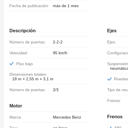
Fecha de publicación:
más de 1 mes
Descripción
Ejes
Número de puertas:
2-2-2
Ejes:
Velocidad:
95 km/h
Configurac
Piso bajo
Suspensión
neumátic
Dimensiones totales:
18 m × 2,55 m × 3,1 m
Rueda
Número de puertas:
2/3
Tipo de ne
Frenos:
Motor
Frenos
Marca:
Mercedes Benz
Tipo:
en línea
ABS