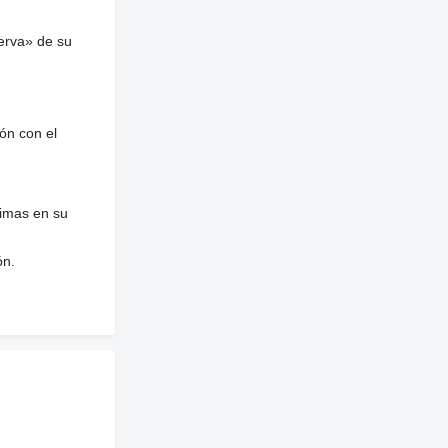
erva» de su
ón con el
nimas en su
ón.