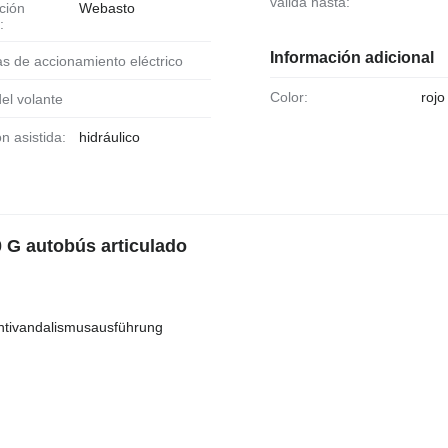
válida hasta:
Webasto
:
Información adicional
as de accionamiento eléctrico
Color:
rojo
 del volante
ón asistida:
hidráulico
 G autobús articulado
Antivandalismusausführung