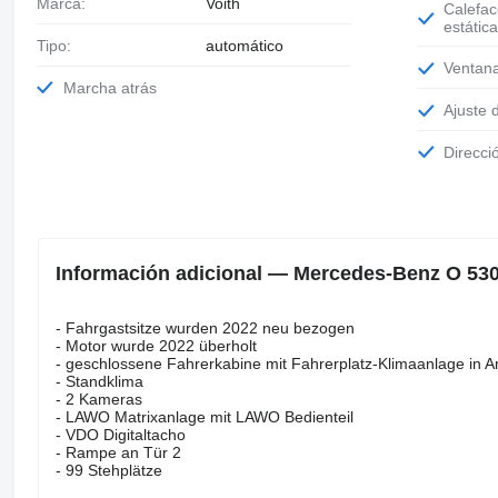
Marca:
Voith
Calefacción
estática
Tipo:
automático
Ventan
Marcha atrás
Ajuste
Direcci
Información adicional — Mercedes-Benz O 530
- Fahrgastsitze wurden 2022 neu bezogen
- Motor wurde 2022 überholt
- geschlossene Fahrerkabine mit Fahrerplatz-Klimaanlage in 
- Standklima
- 2 Kameras
- LAWO Matrixanlage mit LAWO Bedienteil
- VDO Digitaltacho
- Rampe an Tür 2
- 99 Stehplätze