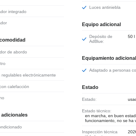
Luces antiniebla
ador integrado
ador
Equipo adicional
Depósito de
50 l
 comodidad
AdBlue:
ador de abordo
Equipamiento adiciona
tro
Adaptado a personas c
s regulables electrónicamente
 con calefacción
Estado
ono
Estado:
usa
Estado técnico:
 adicionales
en marcha, en buen estad
funcionamiento, no se ha v
condicionado
Inspección técnica
202