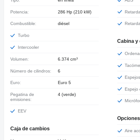
Potencia:
286 Hp (210 kW)
Retard
Combustible:
diésel
Retard
Turbo
Cabina y
Intercooler
Orden
Volumen:
6.374 cm³
Tacóme
Número de cilindros:
6
Espejo
Euro:
Euro 5
Espejo
Pegatina de
4 (verde)
emisiones:
Micróf
EEV
Opciones
Caja de cambios
Aire a