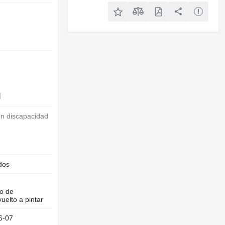
l
on discapacidad
dos
o de
uelto a pintar
6-07