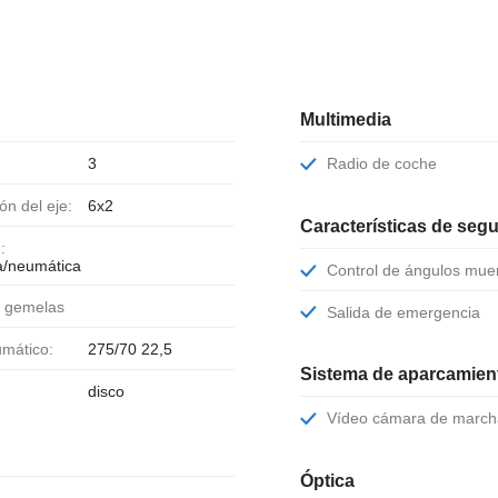
Multimedia
3
Radio de coche
ión del eje:
6x2
Características de seg
:
a/neumática
Control de ángulos mue
s gemelas
Salida de emergencia
umático:
275/70 22,5
Sistema de aparcamient
disco
Vídeo cámara de march
Óptica