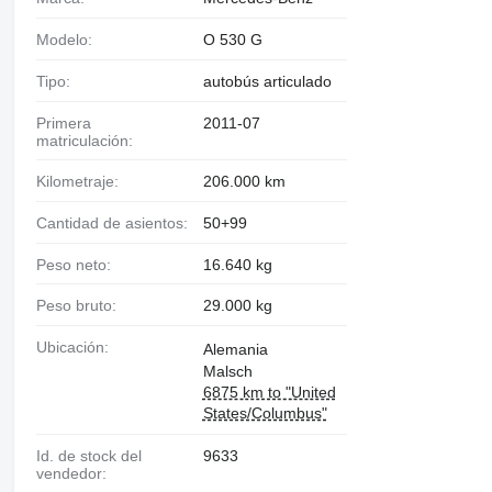
Modelo:
O 530 G
Tipo:
autobús articulado
Primera
2011-07
matriculación:
Kilometraje:
206.000 km
Cantidad de asientos:
50+99
Peso neto:
16.640 kg
Peso bruto:
29.000 kg
Ubicación:
Alemania
Malsch
6875 km to "United
States/Columbus"
Id. de stock del
9633
vendedor: