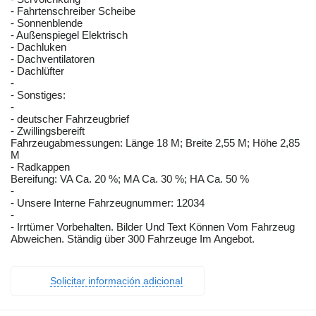
- Fahrtenschreiber Scheibe
- Sonnenblende
- Außenspiegel Elektrisch
- Dachluken
- Dachventilatoren
- Dachlüfter
-
- Sonstiges:
-
- deutscher Fahrzeugbrief
- Zwillingsbereift
Fahrzeugabmessungen: Länge 18 M; Breite 2,55 M; Höhe 2,85
M
- Radkappen
Bereifung: VA Ca. 20 %; MA Ca. 30 %; HA Ca. 50 %
-
- Unsere Interne Fahrzeugnummer: 12034
-
- Irrtümer Vorbehalten. Bilder Und Text Können Vom Fahrzeug
Abweichen. Ständig über 300 Fahrzeuge Im Angebot.
Solicitar información adicional