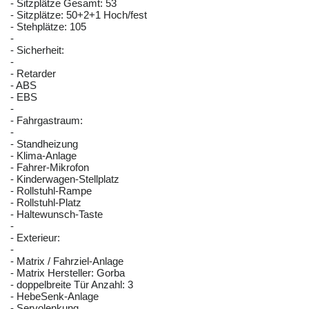
- Sitzplätze Gesamt: 53
- Sitzplätze: 50+2+1 Hoch/fest
- Stehplätze: 105
-
- Sicherheit:
-
- Retarder
- ABS
- EBS
-
- Fahrgastraum:
-
- Standheizung
- Klima-Anlage
- Fahrer-Mikrofon
- Kinderwagen-Stellplatz
- Rollstuhl-Rampe
- Rollstuhl-Platz
- Haltewunsch-Taste
-
- Exterieur:
-
- Matrix / Fahrziel-Anlage
- Matrix Hersteller: Gorba
- doppelbreite Tür Anzahl: 3
- HebeSenk-Anlage
- Servolenkung