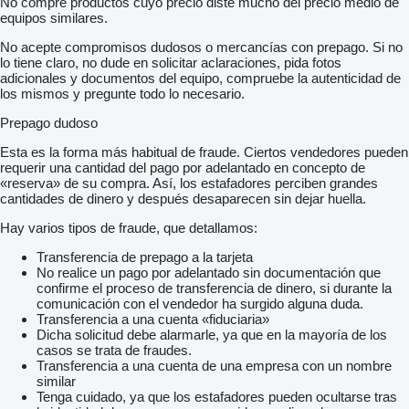
No compre productos cuyo precio diste mucho del precio medio de
- Außenspiegel Elektrisch
equipos similares.
- Skikofferösen
- Zentralverriegelung
No acepte compromisos dudosos o mercancías con prepago. Si no
- Dachluken
lo tiene claro, no dude en solicitar aclaraciones, pida fotos
- Dachventilatoren
adicionales y documentos del equipo, compruebe la autenticidad de
- Dachlüfter
los mismos y pregunte todo lo necesario.
-
- Audio, Kommunikation, Elektronik:
Prepago dudoso
-
- Navigationssystem
Esta es la forma más habitual de fraude. Ciertos vendedores pueden
- Radio
requerir una cantidad del pago por adelantado en concepto de
- USB-Anschluss An Jedem Sitz
«reserva» de su compra. Así, los estafadores perciben grandes
- Video
cantidades de dinero y después desaparecen sin dejar huella.
- DVD
-
Hay varios tipos de fraude, que detallamos:
- Sonstiges:
-
Transferencia de prepago a la tarjeta
- Zwillingsbereift
No realice un pago por adelantado sin documentación que
Fahrzeugabmessungen: Länge 14 M; Breite 2,55 M; Höhe 4 M
confirme el proceso de transferencia de dinero, si durante la
- Radkappen
comunicación con el vendedor ha surgido alguna duda.
Bereifung: VA Ca. 20 %; MA Ca. 10 %; HA Ca. 20 %
Transferencia a una cuenta «fiduciaria»
-
Dicha solicitud debe alarmarle, ya que en la mayoría de los
- Unsere Interne Fahrzeugnummer: 11040
casos se trata de fraudes.
-
Transferencia a una cuenta de una empresa con un nombre
- Irrtümer Vorbehalten. Bilder Und Text Können Vom Fahrzeug
similar
Abweichen. Ständig über 300 Fahrzeuge Im Angebot.
Tenga cuidado, ya que los estafadores pueden ocultarse tras