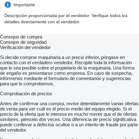
-
Importante
- Fahrgastraum:
-
Descripción proporcionada por el vendedor. Verifique todos los
- Standheizung
detalles directamente con el vendedor.
- Klima-Anlage
- Tische
- Vorhänge
Consejos de compra
- Gepäckablagen
Consejos de seguridad
- Gepäcknetze
Verificación del vendedor
- Düsenbelüftung
- Leselampen
Si decide comprar maquinaria a un precio inferior, póngase en
- Doppelverglasung
contacto con el verdadero vendedor. Recopile toda la información
- Fußrasten
que le sea posible sobre el propietario de la maquinaria. Una forma
- Kühlschrank
de engaño es presentarse como empresa. En caso de sospecha,
- Kaffeemaschine
infórmenos mediante el formulario de comentarios y sugerencias
- Mittel-WC
para que lo comprobemos.
- Kopf-Ledereinsätze
- Reiseleiter-Mikrofon
Comprobación de precios
- Fahrer-Mikrofon
-
Antes de confirmar una compra, revise detenidamente varias ofertas
- Exterieur:
de venta para ver cuál es el precio medio del equipo elegido. Si el
-
precio de la oferta que le interesa es mucho menor que el de ofertas
- Anhängerkupplung
similares, piénselo dos veces. Una diferencia de precio significativa
- Matrix / Fahrziel-Anlage
puede conllevar a defectos ocultos o a un intento de fraude por parte
- Servolenkung
del vendedor.
- Sonnenblende