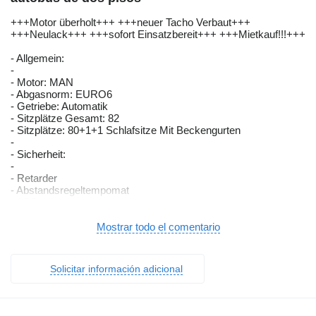
+++Motor überholt+++ +++neuer Tacho Verbaut+++
+++Neulack+++ +++sofort Einsatzbereit+++ +++Mietkauf!!!+++
- Allgemein:
-
- Motor: MAN
- Abgasnorm: EURO6
- Getriebe: Automatik
- Sitzplätze Gesamt: 82
- Sitzplätze: 80+1+1 Schlafsitze Mit Beckengurten
-
- Sicherheit:
-
- Retarder
- Abstandsregeltempomat
- ABS
- ASR
- ESP
Mostrar todo el comentario
- EBS
- Wegfahrsperre
- Nebelscheinwerfer
Solicitar información adicional
- Bremsassistent
- Spurhalteassistent
- Rückfahrkamera
- Multifunktionslenkrad