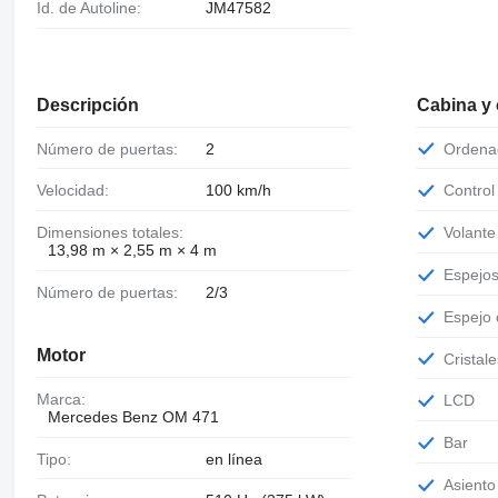
Id. de Autoline:
JM47582
Descripción
Cabina y
Número de puertas:
2
Orden
Velocidad:
100 km/h
Contro
Dimensiones totales:
Volant
13,98 m × 2,55 m × 4 m
Espejo
Número de puertas:
2/3
Espejo
Motor
Cristal
Marca:
LCD
Mercedes Benz OM 471
Bar
Tipo:
en línea
Asient