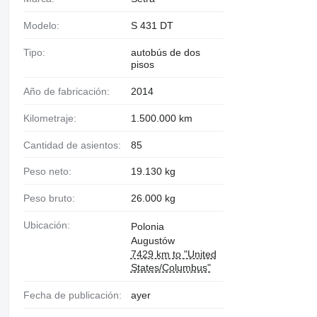
Modelo:
S 431 DT
Tipo:
autobús de dos
pisos
Año de fabricación:
2014
Kilometraje:
1.500.000 km
Cantidad de asientos:
85
Peso neto:
19.130 kg
Peso bruto:
26.000 kg
Ubicación:
Polonia
Augustów
7429 km to "United
States/Columbus"
Fecha de publicación:
ayer