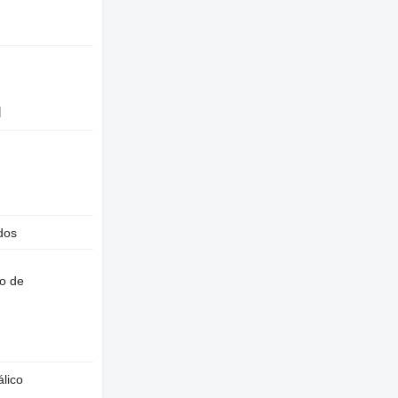
l
dos
o de
lico