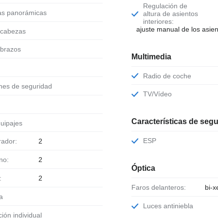
Regulación de
nas panorámicas
altura de asientos
interiores:
ajuste manual de los asie
acabezas
abrazos
Multimedia
Radio de coche
ones de seguridad
TV/Vídeo
Características de seg
quipajes
ESP
erador:
2
ono:
2
Óptica
:
2
Faros delanteros:
bi-
ra
Luces antiniebla
ción individual