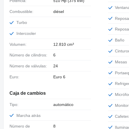
Potencia:
510 Hp (375 kW)
Venta
Combustible:
diésel
Repos
Turbo
Repos
Intercooler
Baño
Volumen:
12.810 cm³
Cintur
Número de cilindros:
6
Mesas
Número de válvulas:
24
Portae
Euro:
Euro 6
Refrig
Caja de cambios
Micróf
Tipo:
automático
Monitor
Marcha atrás
Cafete
Número de
8
Ilumina