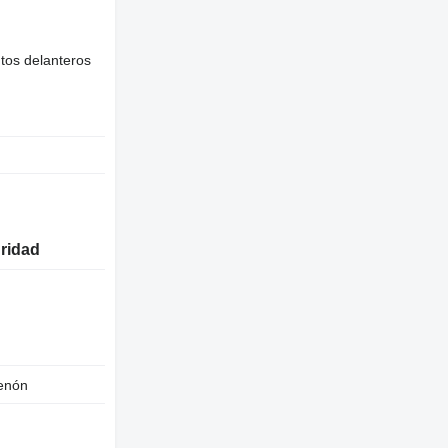
ntos delanteros
uridad
xenón