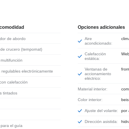
 comodidad
Opciones adicionales
ador de abordo
Aire
clim
acondicionado:
l de crucero (tempomat)
Calefacción
Web
estática:
e multifunción
Ventanas de
fron
s regulables electrónicamente
accionamiento
eléctrico:
 con calefacción
Material interior:
com
es tintados
Color interior:
beis
Ajuste del volante:
por 
Dirección asistida:
hidr
o para el guía