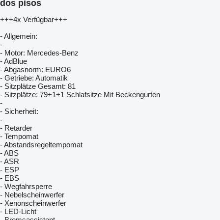
dos pisos
+++4x Verfügbar+++
- Allgemein:
-
- Motor: Mercedes-Benz
- AdBlue
- Abgasnorm: EURO6
- Getriebe: Automatik
- Sitzplätze Gesamt: 81
- Sitzplätze: 79+1+1 Schlafsitze Mit Beckengurten
-
- Sicherheit:
-
- Retarder
- Tempomat
- Abstandsregeltempomat
- ABS
- ASR
- ESP
- EBS
- Wegfahrsperre
- Nebelscheinwerfer
- Xenonscheinwerfer
- LED-Licht
- Bremsassistent