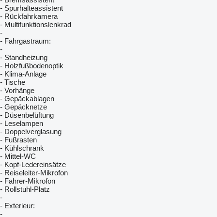
- Spurhalteassistent
- Rückfahrkamera
- Multifunktionslenkrad
-
- Fahrgastraum:
-
- Standheizung
- Holzfußbodenoptik
- Klima-Anlage
- Tische
- Vorhänge
- Gepäckablagen
- Gepäcknetze
- Düsenbelüftung
- Leselampen
- Doppelverglasung
- Fußrasten
- Kühlschrank
- Mittel-WC
- Kopf-Ledereinsätze
- Reiseleiter-Mikrofon
- Fahrer-Mikrofon
- Rollstuhl-Platz
-
- Exterieur:
-