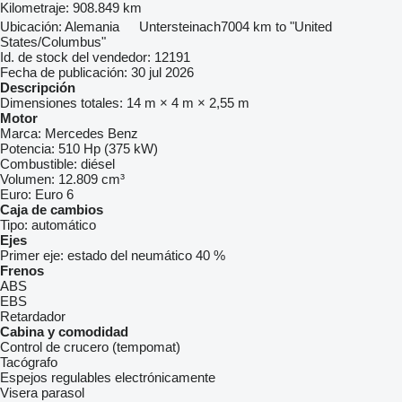
Kilometraje:
908.849 km
Ubicación:
Alemania
Untersteinach
7004 km to "United
States/Columbus"
Id. de stock del vendedor:
12191
Fecha de publicación:
30 jul 2026
Descripción
Dimensiones totales:
14 m × 4 m × 2,55 m
Motor
Marca:
Mercedes Benz
Potencia:
510 Hp (375 kW)
Combustible:
diésel
Volumen:
12.809 cm³
Euro:
Euro 6
Caja de cambios
Tipo:
automático
Ejes
Primer eje:
estado del neumático 40 %
Frenos
ABS
EBS
Retardador
Cabina y comodidad
Control de crucero (tempomat)
Tacógrafo
Espejos regulables electrónicamente
Visera parasol