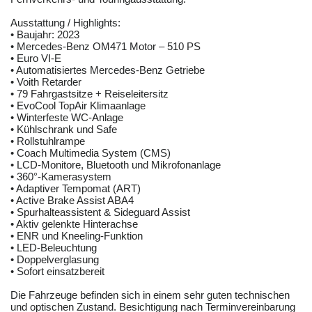
Ausstattung / Highlights:
• Baujahr: 2023
• Mercedes-Benz OM471 Motor – 510 PS
• Euro VI-E
• Automatisiertes Mercedes-Benz Getriebe
• Voith Retarder
• 79 Fahrgastsitze + Reiseleitersitz
• EvoCool TopAir Klimaanlage
• Winterfeste WC-Anlage
• Kühlschrank und Safe
• Rollstuhlrampe
• Coach Multimedia System (CMS)
• LCD-Monitore, Bluetooth und Mikrofonanlage
• 360°-Kamerasystem
• Adaptiver Tempomat (ART)
• Active Brake Assist ABA4
• Spurhalteassistent & Sideguard Assist
• Aktiv gelenkte Hinterachse
• ENR und Kneeling-Funktion
• LED-Beleuchtung
• Doppelverglasung
• Sofort einsatzbereit
Die Fahrzeuge befinden sich in einem sehr guten technischen
und optischen Zustand. Besichtigung nach Terminvereinbarung