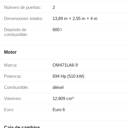
Número de puertas:
2
Dimensiones totales:
13,89 m × 2,55 m × 4 m
Depósito de
600 l
combustible:
Motor
Marca:
OM471LA6-9
Potencia:
694 Hp (510 kW)
Combustible:
diésel
Volumen:
12.809 cm³
Euro:
Euro 6
Caja de cambios