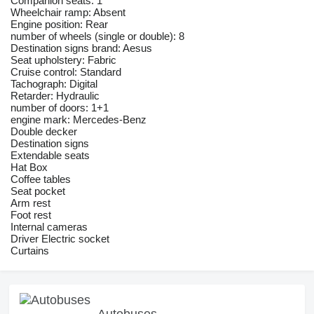
Companion seats: 1
Wheelchair ramp: Absent
Engine position: Rear
number of wheels (single or double): 8
Destination signs brand: Aesus
Seat upholstery: Fabric
Cruise control: Standard
Tachograph: Digital
Retarder: Hydraulic
number of doors: 1+1
engine mark: Mercedes-Benz
Double decker
Destination signs
Extendable seats
Hat Box
Coffee tables
Seat pocket
Arm rest
Foot rest
Internal cameras
Driver Electric socket
Curtains
Autobuses