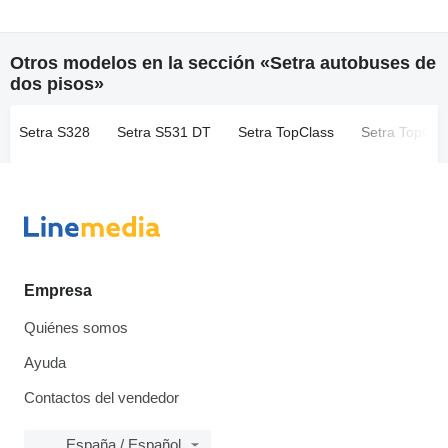
Otros modelos en la sección «Setra autobuses de
dos pisos»
Setra S328
Setra S531 DT
Setra TopClass
Setra TopCla
Empresa
Quiénes somos
Ayuda
Contactos del vendedor
España / Español