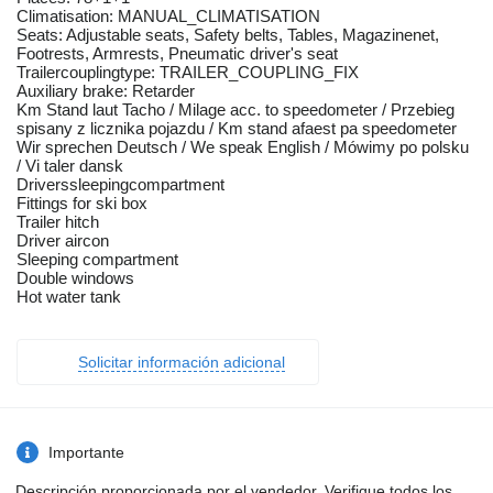
Climatisation: MANUAL_CLIMATISATION
Seats: Adjustable seats, Safety belts, Tables, Magazinenet,
Footrests, Armrests, Pneumatic driver's seat
Trailercouplingtype: TRAILER_COUPLING_FIX
Auxiliary brake: Retarder
Km Stand laut Tacho / Milage acc. to speedometer / Przebieg
spisany z licznika pojazdu / Km stand afaest pa speedometer
Wir sprechen Deutsch / We speak English / Mówimy po polsku
/ Vi taler dansk
Driverssleepingcompartment
Fittings for ski box
Trailer hitch
Driver aircon
Sleeping compartment
Double windows
Hot water tank
Solicitar información adicional
Importante
Descripción proporcionada por el vendedor. Verifique todos los