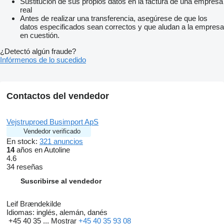
Sustitución de sus propios datos en la factura de una empresa
real
Antes de realizar una transferencia, asegúrese de que los
datos especificados sean correctos y que aludan a la empresa
en cuestión.
¿Detectó algún fraude?
Infórmenos de lo sucedido
Contactos del vendedor
Vejstruproed Busimport ApS
Vendedor verificado
En stock:
321 anuncios
14
años en Autoline
4.6
34 reseñas
Suscribirse al vendedor
Leif Brændekilde
Idiomas:
inglés, alemán, danés
+45 40 35 ...
Mostrar
+45 40 35 93 08