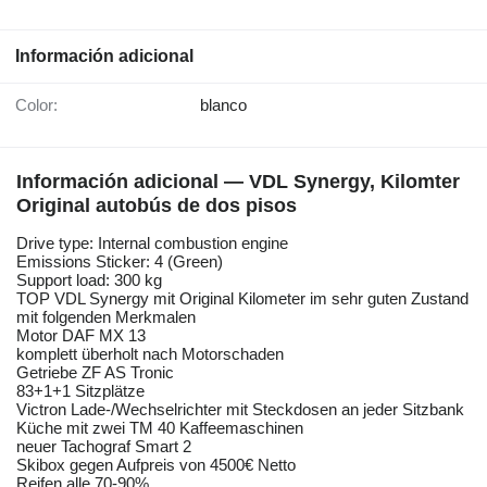
Información adicional
Color:
blanco
Información adicional — VDL Synergy, Kilomter
Original autobús de dos pisos
Drive type: Internal combustion engine
Emissions Sticker: 4 (Green)
Support load: 300 kg
TOP VDL Synergy mit Original Kilometer im sehr guten Zustand
mit folgenden Merkmalen
Motor DAF MX 13
komplett überholt nach Motorschaden
Getriebe ZF AS Tronic
83+1+1 Sitzplätze
Victron Lade-/Wechselrichter mit Steckdosen an jeder Sitzbank
Küche mit zwei TM 40 Kaffeemaschinen
neuer Tachograf Smart 2
Skibox gegen Aufpreis von 4500€ Netto
Reifen alle 70-90%