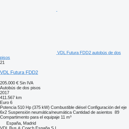
VDL Futura FDD2 autobús de dos
pisos
21
VDL Futura FDD2
205.000 €
Sin IVA
Autobús de dos pisos
2017
411.567 km
Euro 6
Potencia
510 Hp (375 kW)
Combustible
diésel
Configuración del eje
6x2
Suspensión
neumática/neumática
Cantidad de asientos
89
Compartimento para el equipaje
11 m³
España, Madrid
VDL Bus & Coach España S.L.