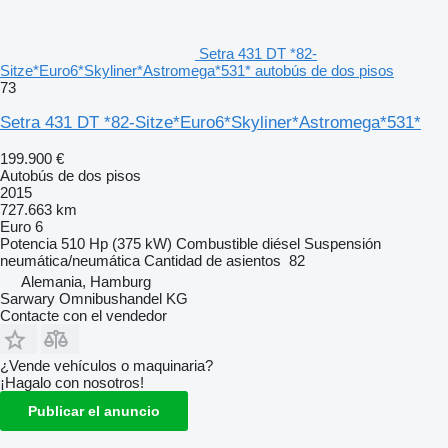
Setra 431 DT *82-
Sitze*Euro6*Skyliner*Astromega*531* autobús de dos pisos
73
Setra 431 DT *82-Sitze*Euro6*Skyliner*Astromega*531*
199.900 €
Autobús de dos pisos
2015
727.663 km
Euro 6
Potencia
510 Hp (375 kW)
Combustible
diésel
Suspensión
neumática/neumática
Cantidad de asientos
82
Alemania, Hamburg
Sarwary Omnibushandel KG
Contacte con el vendedor
¿Vende vehículos o maquinaria?
¡Hagalo con nosotros!
Publicar el anuncio