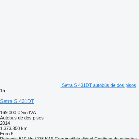
Setra S 431DT autobús de dos pisos
15
Setra S 431DT
169.000 €
Sin IVA
Autobús de dos pisos
2014
1.373.850 km
Euro 6
Potencia
510 Hp (375 kW)
Combustible
diésel
Cantidad de asientos