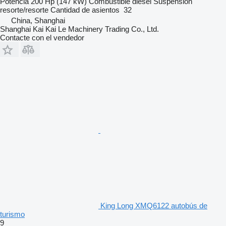
Potencia
200 Hp (147 kW)
Combustible
diésel
Suspensión
resorte/resorte
Cantidad de asientos
32
China, Shanghai
Shanghai Kai Kai Le Machinery Trading Co., Ltd.
Contacte con el vendedor
King Long XMQ6122 autobús de
turismo
9