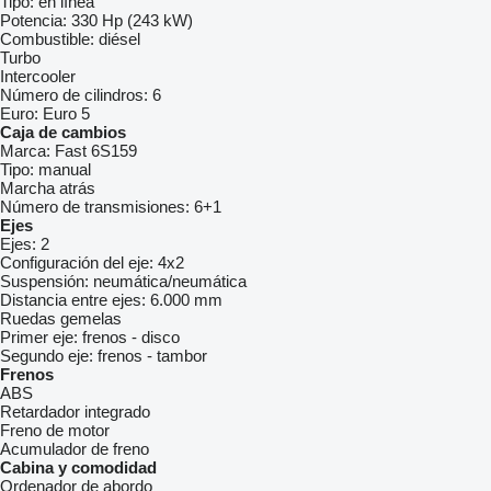
Tipo:
en línea
Potencia:
330 Hp (243 kW)
Combustible:
diésel
Turbo
Intercooler
Número de cilindros:
6
Euro:
Euro 5
Caja de cambios
Marca:
Fast 6S159
Tipo:
manual
Marcha atrás
Número de transmisiones:
6+1
Ejes
Ejes:
2
Configuración del eje:
4x2
Suspensión:
neumática/neumática
Distancia entre ejes:
6.000 mm
Ruedas gemelas
Primer eje:
frenos - disco
Segundo eje:
frenos - tambor
Frenos
ABS
Retardador integrado
Freno de motor
Acumulador de freno
Cabina y comodidad
Ordenador de abordo