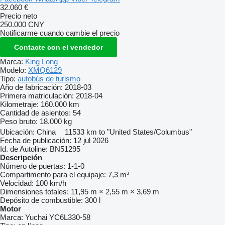
32.060 €
Precio neto
250.000 CNY
Notificarme cuando cambie el precio
Contacte con el vendedor
Marca:
King Long
Modelo:
XMQ6129
Tipo:
autobús de turismo
Año de fabricación:
2018-03
Primera matriculación:
2018-04
Kilometraje:
160.000 km
Cantidad de asientos:
54
Peso bruto:
18.000 kg
Ubicación:
China
11533 km to "United States/Columbus"
Fecha de publicación:
12 jul 2026
Id. de Autoline:
BN51295
Descripción
Número de puertas:
1-1-0
Compartimento para el equipaje:
7,3 m³
Velocidad:
100 km/h
Dimensiones totales:
11,95 m × 2,55 m × 3,69 m
Depósito de combustible:
300 l
Motor
Marca:
Yuchai YC6L330-58