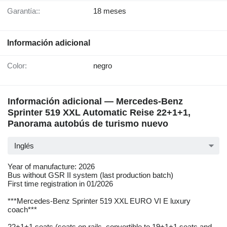
Garantía::
18 meses
Información adicional
Color:
negro
Información adicional — Mercedes-Benz
Sprinter 519 XXL Automatic Reise 22+1+1,
Panorama autobús de turismo nuevo
Inglés
Year of manufacture: 2026
Bus without GSR II system (last production batch)
First time registration in 01/2026
***Mercedes-Benz Sprinter 519 XXL EURO VI E luxury
coach***
22+1+1 seats (seats on rails, convertible to 19+1+1 seats and