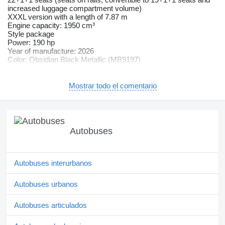
increased luggage compartment volume)
XXXL version with a length of 7.87 m
Engine capacity: 1950 cm³
Style package
Power: 190 hp
Year of manufacture: 2026
Color: Obsidian Black Metallic (MB9197)
Interior Colour: light brown seats
This bus has the following additional equipment:
Mostrar todo el comentario
- Large 10-inch MBUX radio
- Navigation system
- CarPlay
- Leather steering wheel
- Wireless charger in the glove compartment
Autobuses
- Front and rear parking aid
- Adaptive cruise control
Therefore, the price is higher
Autobuses interurbanos
Basic and additional equipment
– ABS, SRS, ESP
Autobuses urbanos
– 9-speed automatic transmission
– LED headlights
– Automatic high beam
Autobuses articulados
– LED taillights
– Lane departure warning