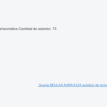
a/neumática
Cantidad de asientos
73
Scania BEULAS AURA K124 autobús de turi