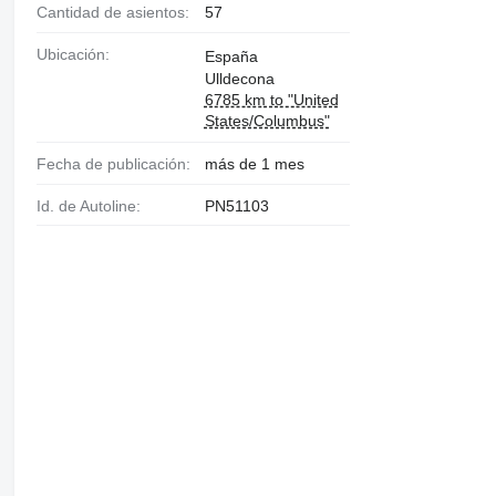
Cantidad de asientos:
57
Ubicación:
España
Ulldecona
6785 km to "United
States/Columbus"
Fecha de publicación:
más de 1 mes
Id. de Autoline:
PN51103