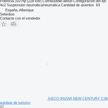
Potencia
310 Hp (228 kW)
Combustible
diésel
Configuración del eje
4x2
Suspensión
neumática/neumática
Cantidad de asientos
63
España, Alberique
Selanbus
Contacte con el vendedor
IVECO IRIZAR NEW CENTURY C38
autobús de turismo
17