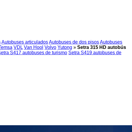
s
Autobuses articulados
Autobuses de dos pisos
Autobuses
Temsa
VDL
Van Hool
Volvo
Yutong
»
Setra 315 HD autobús
etra S417 autobuses de turismo
Setra S419 autobuses de