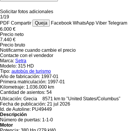
Solicitar fotos adicionales
1/19
PDF
Compartir
Queja
Facebook
WhatsApp
Viber
Telegram
6.000 €
Precio neto
7.440 €
Precio bruto
Notificarme cuando cambie el precio
Contacte con el vendedor
Marca:
Setra
Modelo:
315 HD
Tipo:
autobús de turismo
Año de fabricación:
1997-01
Primera matriculación:
1997-01
Kilometraje:
1.036.000 km
Cantidad de asientos:
54
Ubicación:
Grecia
8571 km to "United States/Columbus"
Fecha de publicación:
21 jul 2026
Id. de Autoline:
PU49449
Descripción
Número de puertas:
1-1-0
Motor
Potencia:
380 Hp (279 kW)