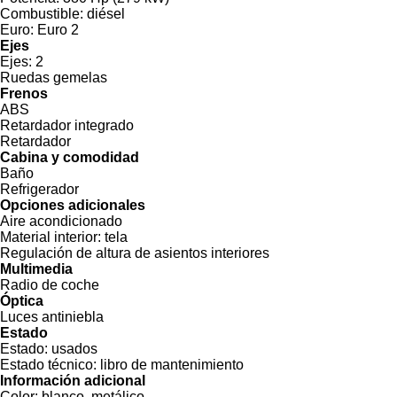
Combustible:
diésel
Euro:
Euro 2
Ejes
Ejes:
2
Ruedas gemelas
Frenos
ABS
Retardador integrado
Retardador
Cabina y comodidad
Baño
Refrigerador
Opciones adicionales
Aire acondicionado
Material interior:
tela
Regulación de altura de asientos interiores
Multimedia
Radio de coche
Óptica
Luces antiniebla
Estado
Estado:
usados
Estado técnico:
libro de mantenimiento
Información adicional
Color:
blanco, metálico