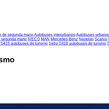
mo de segunda mano
Autobuses interurbanos
Autobuses urbano
de segunda mano
IVECO
MAN
Mercedes-Benz
Neoplan
Scania
 S415 autobuses de turismo
Setra S416 autobuses de turismo
S
ismo