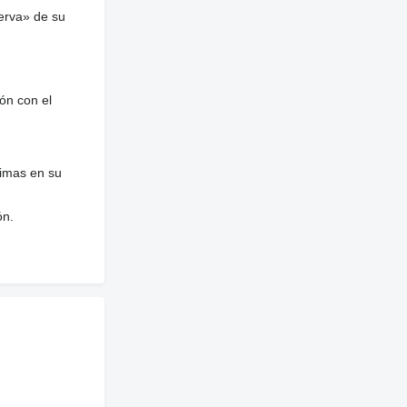
erva» de su
ón con el
nimas en su
ón.