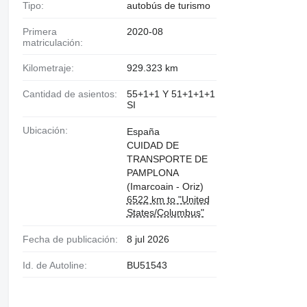
Tipo:
autobús de turismo
Primera
2020-08
matriculación:
Kilometraje:
929.323 km
Cantidad de asientos:
55+1+1 Y 51+1+1+1
SI
Ubicación:
España
CUIDAD DE
TRANSPORTE DE
PAMPLONA
(Imarcoain - Oriz)
6522 km to "United
States/Columbus"
Fecha de publicación:
8 jul 2026
Id. de Autoline:
BU51543