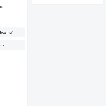
nco
leasing"
cia