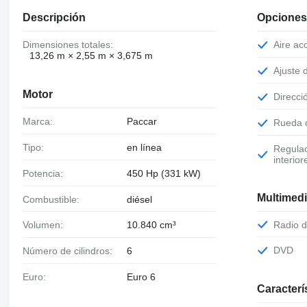
Descripción
Opciones
Dimensiones totales:
Aire a
13,26 m × 2,55 m × 3,675 m
Ajuste
Motor
Direcc
Marca:
Paccar
Rueda
Tipo:
en línea
Regulación de altura de asientos
interior
Potencia:
450 Hp (331 kW)
Multimed
Combustible:
diésel
Radio 
Volumen:
10.840 cm³
DVD
Número de cilindros:
6
Euro:
Euro 6
Caracterí