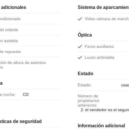
 adicionales
Sistema de aparcamient
condicionado
Vídeo cámara de march
 del volante
Óptica
ión asistida
Faros auxiliares
 de repuesto
Luces antiniebla
es
Estado
ia
Estado:
usa
de coche:
CD
Número de
propietarios
anteriores:
2: el vendedor es el segun
sticas de seguridad
Información adicional