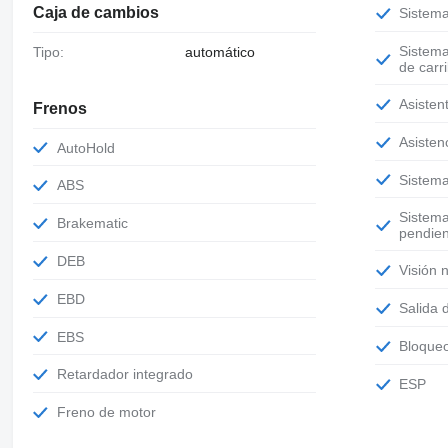
Caja de cambios
Sistem
Sistema de alerta de cambio involuntario
Tipo:
automático
de carri
Asiste
Frenos
Asiste
AutoHold
Sistem
ABS
Sistema de control de descenso de
Brakematic
pendie
DEB
Visión
EBD
Salida
EBS
Bloque
Retardador integrado
ESP
Freno de motor